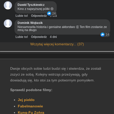
Dawid Tyszkiewicz
Kino z najwyższej półki 😍
24
Lubie to!
Odpowiedz
3 dni
Dominik Wojtasik
Niesamowita historia i genialne aktorstwo 👏 Ten film zostanie ze
mną na długo
14
Lubie to!
Odpowiedz
4 dni
Wczytaj więcej komentarzy... (37)
Dwoje obcych sobie ludzi budzi się i stwierdza, że zostali
zszyci ze sobą. Kolejny wstrząs przeżywają, gdy
dowiadują się, kto stoi za tym potwornym pomysłem.
Sprawdź podobne filmy:
Jej piekło
Fabelmanowie
Kung-Fu Zohra