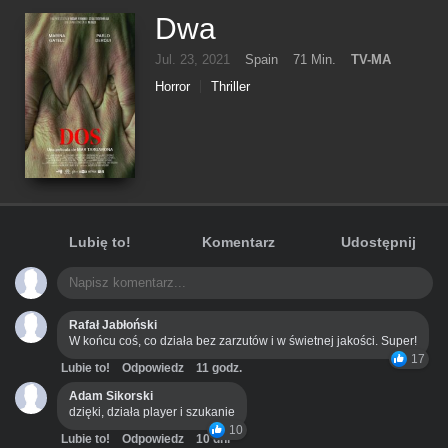
Dwa
Jul. 23, 2021
Spain
71 Min.
TV-MA
Horror
Thriller
Lubię to!
Komentarz
Udostępnij
Rafał Jabłoński
W końcu coś, co działa bez zarzutów i w świetnej jakości. Super!
17
Lubie to!
Odpowiedz
11 godz.
Adam Sikorski
dzięki, działa player i szukanie
10
Lubie to!
Odpowiedz
10 dni