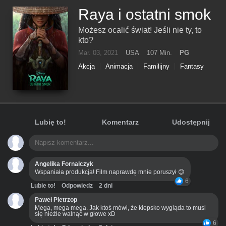
Raya i ostatni smok
Możesz ocalić świat! Jeśli nie ty, to
kto?
Mar. 03, 2021
USA
107 Min.
PG
Akcja
Animacja
Familijny
Fantasy
Przygodowy
Lubię to!
Komentarz
Udostępnij
Angelika Fornalczyk
Wspaniała produkcja! Film naprawdę mnie poruszył 😊
6
Lubie to!
Odpowiedz
2 dni
Paweł Pietrzop
Mega, mega mega. Jak ktoś mówi, że kiepsko wygląda to musi
się nieźle walnąć w głowe xD
6