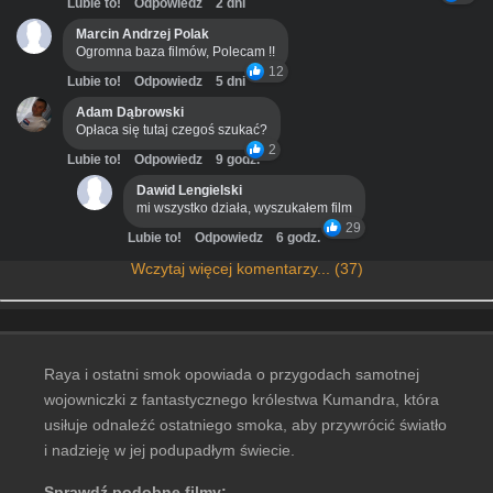
Lubie to!
Odpowiedz
2 dni
Marcin Andrzej Polak
Ogromna baza filmów, Polecam !!
12
Lubie to!
Odpowiedz
5 dni
Adam Dąbrowski
Opłaca się tutaj czegoś szukać?
2
Lubie to!
Odpowiedz
9 godz.
Dawid Lengielski
mi wszystko działa, wyszukałem film
29
Lubie to!
Odpowiedz
6 godz.
Wczytaj więcej komentarzy... (37)
Raya i ostatni smok opowiada o przygodach samotnej
wojowniczki z fantastycznego królestwa Kumandra, która
usiłuje odnaleźć ostatniego smoka, aby przywrócić światło
i nadzieję w jej podupadłym świecie.
Sprawdź podobne filmy: