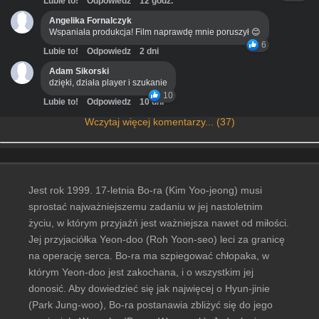
Lubie to!
Odpowiedz
12 godz.
Angelika Fornalczyk
Wspaniała produkcja! Film naprawdę mnie poruszył 😊
6
Lubie to!
Odpowiedz
2 dni
Adam Sikorski
dzięki, działa player i szukanie
10
Lubie to!
Odpowiedz
10 dni
Wczytaj więcej komentarzy... (37)
Jest rok 1999. 17-letnia Bo-ra (Kim Yoo-jeong) musi
sprostać najważniejszemu zadaniu w jej nastoletnim
życiu, w którym przyjaźń jest ważniejsza nawet od miłości.
Jej przyjaciółka Yeon-doo (Roh Yoon-seo) leci za granicę
na operację serca. Bo-ra ma szpiegować chłopaka, w
którym Yeon-doo jest zakochana, i o wszystkim jej
donosić. Aby dowiedzieć się jak najwięcej o Hyun-jinie
(Park Jung-woo), Bo-ra postanawia zbliżyć się do jego