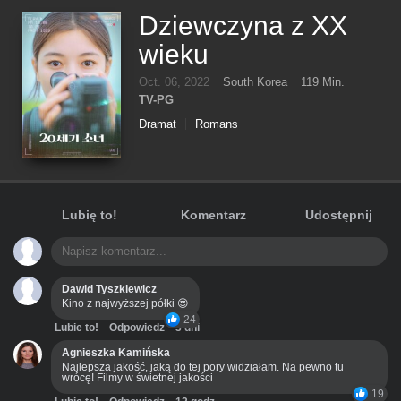
Dziewczyna z XX
wieku
Oct. 06, 2022
South Korea
119 Min.
TV-PG
Dramat
Romans
Lubię to!
Komentarz
Udostępnij
Dawid Tyszkiewicz
Kino z najwyższej półki 😍
24
Lubie to!
Odpowiedz
3 dni
Agnieszka Kamińska
Najlepsza jakość, jaką do tej pory widziałam. Na pewno tu
wrócę! Filmy w świetnej jakości
19