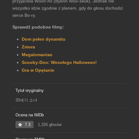
przyjaciela Woon-ho (Byeon Woo-seok). Jednak nie
wszystko idzie zgodnie z planem, gdy do głosu dochodzi
serce Bo-ry.
Sprawdź podobne filmy:
Dom pełen dynamitu
Zmora
Megalomaniac
Scooby-Doo: Wesołego Halloween!
Gra w Opętanie
Tytuł oryginalny
20세기 소녀
Ocena na IMDb
7.3
1,326 głosów