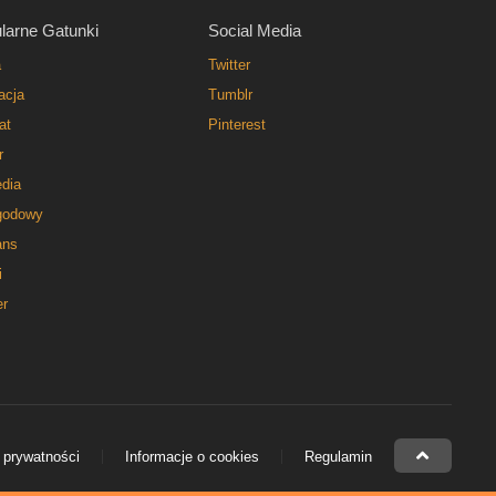
larne Gatunki
Social Media
a
Twitter
acja
Tumblr
at
Pinterest
r
dia
godowy
ns
i
er
 prywatności
Informacje o cookies
Regulamin