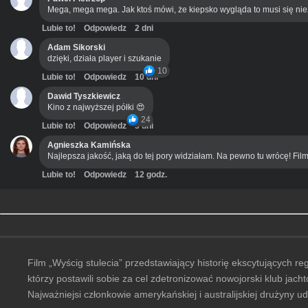
Mega, mega mega. Jak ktoś mówi, że kiepsko wygląda to musi się ni
Lubie to!
Odpowiedz
2 dni
Adam Sikorski
dzięki, działa player i szukanie
10
Lubie to!
Odpowiedz
10 dni
Dawid Tyszkiewicz
Kino z najwyższej półki 😍
24
Lubie to!
Odpowiedz
3 dni
Agnieszka Kamińska
Najlepsza jakość, jaką do tej pory widziałam. Na pewno tu wrócę! Film
Lubie to!
Odpowiedz
12 godz.
Film „Wyścig stulecia” przedstawiający historię ekscytujących re
którzy postawili sobie za cel zdetronizować nowojorski klub jac
Najważniejsi członkowie amerykańskiej i australijskiej drużyny 