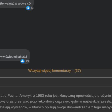
eźle walnąć w głowe xD
6
y w świetnej jakości
19
Wczytaj więcej komentarzy... (37)
gat o Puchar Ameryki z 1983 roku jest klasyczną opowieścią o drużynie 
htowy oraz przerwać jego rekordowy ciąg zwycięstw w najbardziej presti
udzielają wywiadów, w których opisują swoje doświadczenia z tego nieb