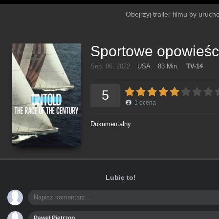
Obejrzyj trailer filmu by uruch
Sportowe opowieści
Sep. 06, 2022
USA
83 Min.
TV-14
5
1
ocena
Dokumentalny
Lubię to!
Paweł Pietrzop