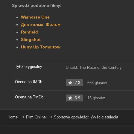
Sprawdź podobne filmy:
Warhorse One
Два холма. Фильм
Renfield
Slingshot
Hurry Up Tomorrow
Tytuł oryginalny
Untold: The Race of the Century
Ocena na IMDb
7.3
666 głosów
Ocena na TMDb
6.9
13 głosów
Home
Film Online
Sportowe opowieści: Wyścig stulecia