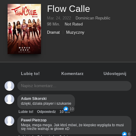
Flow Calle
Mar. 24, 2022
Dominican Republic
98 Min.
Not Rated
Dramat
Muzyczny
Lubię to!
Komentarz
Udostępnij
Adam Sikorski
dzięki, działa player i szukanie
10
Lubie to!
Odpowiedz
10 dni
Paweł Pietrzop
Mega, mega mega. Jak ktoś mówi, że kiepsko wygląda to musi
się nieźle walnąć w głowe xD
6