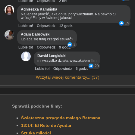
Lubie to!
Odpowiedz
2 dni
Agnieszka Kamińska
Najlepsza jakość, jaką do tej pory widziałam. Na pewno tu
wrócę! Filmy w świetnej jakości
19
Lubie to!
Odpowiedz
12 godz.
Adam Dąbrowski
Opłaca się tutaj czegoś szukać?
2
Lubie to!
Odpowiedz
9 godz.
Dawid Lengielski
mi wszystko działa, wyszukałem film
29
Lubie to!
Odpowiedz
6 godz.
Wczytaj więcej komentarzy... (37)
Sprawdź podobne filmy:
Świąteczna przygoda małego Batmana
13:14: El Reto de Ayudar
Sztuka miłości