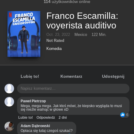
114
użytkowników online
Franco Escamilla:
voyerista auditivo
Oct. 23, 2022
Mexico
122 Min.
Not Rated
Komedia
Lubię to!
Komentarz
Udostępnij
Paweł Pietrzop
Mega, mega mega. Jak ktoś mówi, że kiepsko wygląda to musi
się nieźle walnąć w głowe xD
6
Lubie to!
Odpowiedz
2 dni
Adam Dąbrowski
Opłaca się tutaj czegoś szukać?