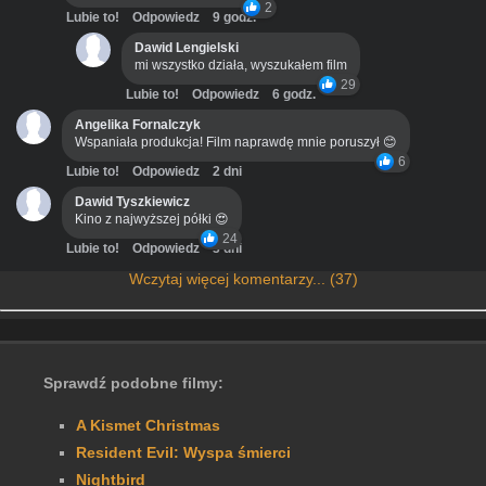
2
Lubie to!
Odpowiedz
9 godz.
Dawid Lengielski
mi wszystko działa, wyszukałem film
29
Lubie to!
Odpowiedz
6 godz.
Angelika Fornalczyk
Wspaniała produkcja! Film naprawdę mnie poruszył 😊
6
Lubie to!
Odpowiedz
2 dni
Dawid Tyszkiewicz
Kino z najwyższej półki 😍
24
Lubie to!
Odpowiedz
3 dni
Wczytaj więcej komentarzy... (37)
Sprawdź podobne filmy:
A Kismet Christmas
Resident Evil: Wyspa śmierci
Nightbird