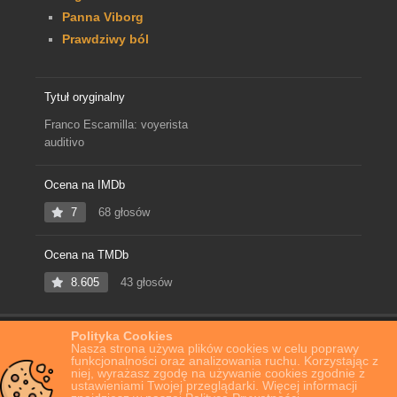
Panna Viborg
Prawdziwy ból
Tytuł oryginalny
Franco Escamilla: voyerista
auditivo
Ocena na IMDb
7
68 głosów
Ocena na TMDb
8.605
43 głosów
Polityka Cookies
Home
Film Online
Franco Escamilla: voyerista auditivo
Nasza strona używa plików cookies w celu poprawy
funkcjonalności oraz analizowania ruchu. Korzystając z
niej, wyrażasz zgodę na używanie cookies zgodnie z
ustawieniami Twojej przeglądarki. Więcej informacji