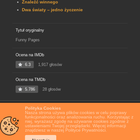
Znaleźć winnego
Dwa światy – jedno życzenie
Tytuł oryginalny
Funny Pages
Ocena na IMDb
6.3
1,917 głosów
Ocena na TMDb
5.786
28 głosów
Polityka Cookies
Home
Film Online
Funny Pages
Nasza strona używa plików cookies w celu poprawy
funkcjonalności oraz analizowania ruchu. Korzystając z
niej, wyrażasz zgodę na używanie cookies zgodnie z
ustawieniami Twojej przeglądarki. Więcej informacji
znajdziesz w naszej Polityce Prywatności.