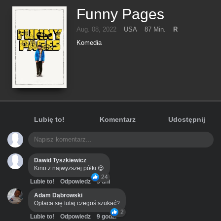
Funny Pages
Aug. 08, 2022
USA
87 Min.
R
Komedia
Lubię to!
Komentarz
Udostępnij
Dawid Tyszkiewicz
Kino z najwyższej półki 😍
24
Lubie to!
Odpowiedz
3 dni
Adam Dąbrowski
Opłaca się tutaj czegoś szukać?
2
Lubie to!
Odpowiedz
9 godz.