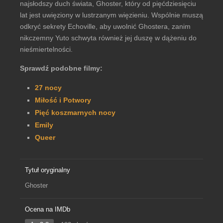
najsłodszy duch świata, Ghoster, który od pięćdziesięciu
lat jest uwięziony w lustrzanym więzieniu. Wspólnie muszą
odkryć sekrety Echoville, aby uwolnić Ghostera, zanim
nikczemny Yuto schwyta również jej duszę w dążeniu do
nieśmiertelności.
Sprawdź podobne filmy:
27 nocy
Miłość i Potwory
Pięć koszmarnych nocy
Emily
Queer
Tytuł oryginalny
Ghoster
Ocena na IMDb