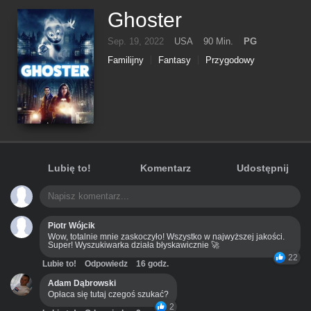
Ghoster
Sep. 19, 2022
USA
90 Min.
PG
Familijny
Fantasy
Przygodowy
Lubię to!
Komentarz
Udostępnij
Piotr Wójcik
Wow, totalnie mnie zaskoczyło! Wszystko w najwyższej jakości.
Super! Wyszukiwarka działa błyskawicznie 🚀
22
Lubie to!
Odpowiedz
16 godz.
Adam Dąbrowski
Opłaca się tutaj czegoś szukać?
2