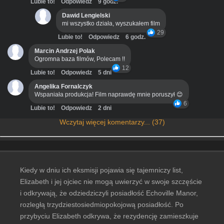
Lubie to!
Odpowiedz
9 godz.
Dawid Lengielski
mi wszystko działa, wyszukałem film
29
Lubie to!
Odpowiedz
6 godz.
Marcin Andrzej Polak
Ogromna baza filmów, Polecam !!
12
Lubie to!
Odpowiedz
5 dni
Angelika Fornalczyk
Wspaniała produkcja! Film naprawdę mnie poruszył 😊
6
Lubie to!
Odpowiedz
2 dni
Wczytaj więcej komentarzy... (37)
Kiedy w dniu ich eksmisji pojawia się tajemniczy list,
Elizabeth i jej ojciec nie mogą uwierzyć w swoje szczęście
i odkrywają, że odziedziczyli posiadłość Echoville Manor,
rozległą trzydziestosiedmiopokojową posiadłość. Po
przybyciu Elizabeth odkrywa, że ​​rezydencję zamieszkuje