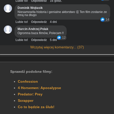
Lubie to!
Odpowiedz
16 godz.
Dominik Wojtasik
Niesamowita historia i genialne aktorstwo 👏 Ten film zostanie ze
mną na długo
14
Lubie to!
Odpowiedz
4 dni
Marcin Andrzej Polak
Ogromna baza filmów, Polecam !!
12
Lubie to!
Odpowiedz
5 dni
Wczytaj więcej komentarzy... (37)
Sprawdź podobne filmy:
Confession
4 Horsemen: Apocalypse
Predator: Prey
Scrapper
Co to będzie za ślub!