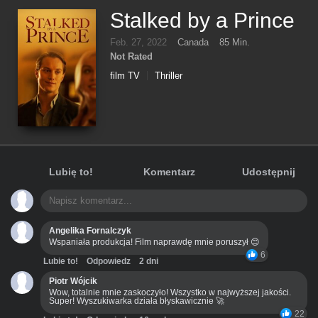
Stalked by a Prince
Feb. 27, 2022
Canada
85 Min.
Not Rated
film TV
Thriller
Lubię to!
Komentarz
Udostępnij
Angelika Fornalczyk
Wspaniała produkcja! Film naprawdę mnie poruszył 😊
6
Lubie to!
Odpowiedz
2 dni
Piotr Wójcik
Wow, totalnie mnie zaskoczyło! Wszystko w najwyższej jakości.
Super! Wyszukiwarka działa błyskawicznie 🚀
22