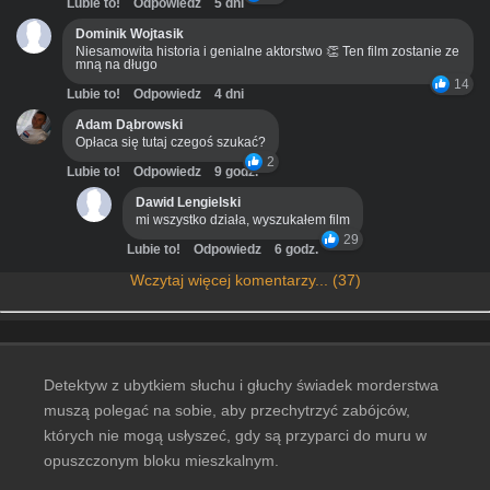
Lubie to!
Odpowiedz
5 dni
Dominik Wojtasik
Niesamowita historia i genialne aktorstwo 👏 Ten film zostanie ze
mną na długo
14
Lubie to!
Odpowiedz
4 dni
Adam Dąbrowski
Opłaca się tutaj czegoś szukać?
2
Lubie to!
Odpowiedz
9 godz.
Dawid Lengielski
mi wszystko działa, wyszukałem film
29
Lubie to!
Odpowiedz
6 godz.
Wczytaj więcej komentarzy... (37)
Detektyw z ubytkiem słuchu i głuchy świadek morderstwa
muszą polegać na sobie, aby przechytrzyć zabójców,
których nie mogą usłyszeć, gdy są przyparci do muru w
opuszczonym bloku mieszkalnym.