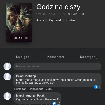
Godzina ciszy
Oct. 03, 2024
USA
99 Min.
R
Akcja
Kryminał
Thriller
Lubię to!
Komentarz
Udostępnij
Paweł Pietrzop
Mega, mega mega. Jak ktoś mówi, że kiepsko wygląda to musi
się nieźle walnąć w głowe xD
6
Lubie to!
Odpowiedz
2 dni
Marcin Andrzej Polak
Ogromna baza filmów, Polecam !!
12