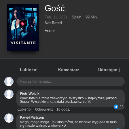
Gość
Feb. 11, 2021
Spain
99 Min.
Not Rated
Horror
Lubię to!
Komentarz
Udostępnij
Piotr Wójcik
Wow, totalnie mnie zaskoczyło! Wszystko w najwyższej jakości.
Super! Wyszukiwarka działa błyskawicznie 🚀
22
Lubie to!
Odpowiedz
16 godz.
Paweł Pietrzop
Mega, mega mega. Jak ktoś mówi, że kiepsko wygląda to musi
się nieźle walnąć w głowe xD