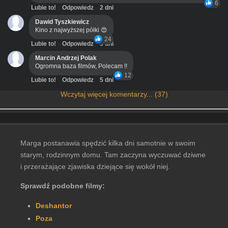
6
Lubie to!
Odpowiedz
2 dni
Dawid Tyszkiewicz
Kino z najwyższej półki 😍
24
Lubie to!
Odpowiedz
3 dni
Marcin Andrzej Polak
Ogromna baza filmów, Polecam !!
12
Lubie to!
Odpowiedz
5 dni
Wczytaj więcej komentarzy... (37)
Marga postanawia spędzić kilka dni samotnie w swoim
starym, rodzinnym domu. Tam zaczyna wyczuwać dziwne
i przerażające zjawiska dziejące się wokół niej.
Sprawdź podobne filmy:
Deshantor
Poza