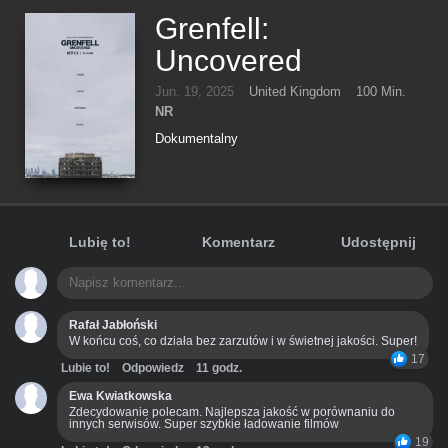
Grenfell:
Uncovered
Jun. 19, 2025
United Kingdom
100 Min.
NR
Dokumentalny
Lubię to!
Komentarz
Udostępnij
Rafał Jabłoński
W końcu coś, co działa bez zarzutów i w świetnej jakości. Super!
17
Lubie to!
Odpowiedz
11 godz.
Ewa Kwiatkowska
Zdecydowanie polecam. Najlepsza jakość w porównaniu do
innych serwisów. Super szybkie ładowanie filmów
19