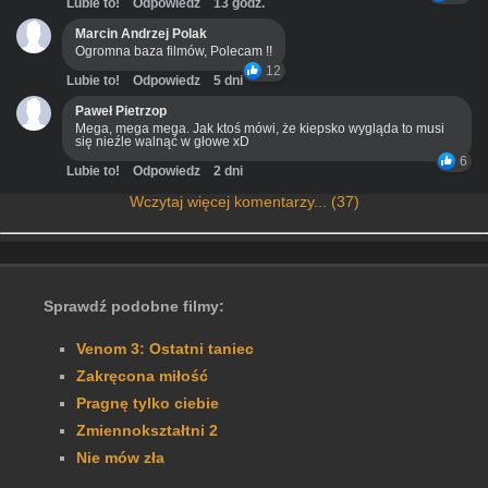
Lubie to!
Odpowiedz
13 godz.
Marcin Andrzej Polak
Ogromna baza filmów, Polecam !!
12
Lubie to!
Odpowiedz
5 dni
Paweł Pietrzop
Mega, mega mega. Jak ktoś mówi, że kiepsko wygląda to musi
się nieźle walnąć w głowe xD
6
Lubie to!
Odpowiedz
2 dni
Wczytaj więcej komentarzy... (37)
Sprawdź podobne filmy:
Venom 3: Ostatni taniec
Zakręcona miłość
Pragnę tylko ciebie
Zmiennokształtni 2
Nie mów zła