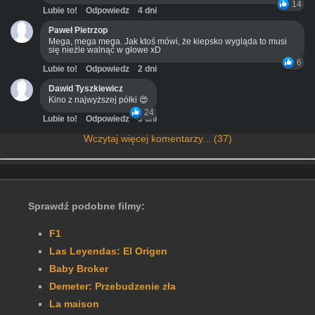
14
Lubie to!
Odpowiedz
4 dni
Paweł Pietrzop
Mega, mega mega. Jak ktoś mówi, że kiepsko wygląda to musi
się nieźle walnąć w głowe xD
6
Lubie to!
Odpowiedz
2 dni
Dawid Tyszkiewicz
Kino z najwyższej półki 😍
24
Lubie to!
Odpowiedz
3 dni
Wczytaj więcej komentarzy... (37)
Sprawdź podobne filmy:
F1
Las Leyendas: El Origen
Baby Broker
Demeter: Przebudzenie zła
La maison