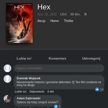
Hex
Nov. 01, 2022
USA
88 Min.
R
Akcja
Horror
Thriller
Lubię to!
Komentarz
Udostępnij
Dominik Wojtasik
Niesamowita historia i genialne aktorstwo 👏 Ten film zostanie ze
mną na długo
14
Lubie to!
Odpowiedz
4 dni
Adam Dąbrowski
Opłaca się tutaj czegoś szukać?
2