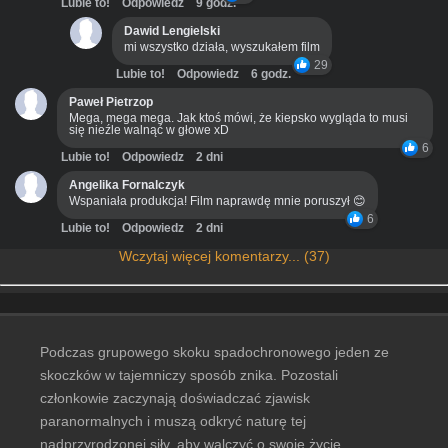
Lubie to!
Odpowiedz
9 godz.
Dawid Lengielski
mi wszystko działa, wyszukałem film
29
Lubie to!
Odpowiedz
6 godz.
Paweł Pietrzop
Mega, mega mega. Jak ktoś mówi, że kiepsko wygląda to musi
się nieźle walnąć w głowe xD
6
Lubie to!
Odpowiedz
2 dni
Angelika Fornalczyk
Wspaniała produkcja! Film naprawdę mnie poruszył 😊
6
Lubie to!
Odpowiedz
2 dni
Wczytaj więcej komentarzy... (37)
Podczas grupowego skoku spadochronowego jeden ze
skoczków w tajemniczy sposób znika. Pozostali
członkowie zaczynają doświadczać zjawisk
paranormalnych i muszą odkryć naturę tej
nadprzyrodzonej siły, aby walczyć o swoje życie.