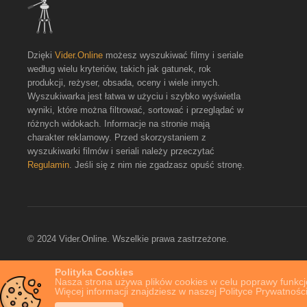
Dzięki
Vider.Online
możesz wyszukiwać filmy i seriale
według wielu kryteriów, takich jak gatunek, rok
produkcji, reżyser, obsada, oceny i wiele innych.
Wyszukiwarka jest łatwa w użyciu i szybko wyświetla
wyniki, które można filtrować, sortować i przeglądać w
różnych widokach. Informacje na stronie mają
charakter reklamowy. Przed skorzystaniem z
wyszukiwarki filmów i seriali należy przeczytać
Regulamin
. Jeśli się z nim nie zgadzasz opuść stronę.
© 2024 Vider.Online. Wszelkie prawa zastrzeżone.
Polityka Cookies
Nasza strona używa plików cookies w celu poprawy funkcjo
Więcej informacji znajdziesz w naszej Polityce Prywatności