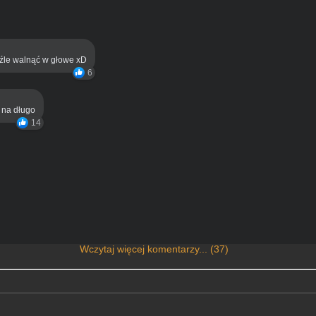
eźle walnąć w głowe xD
6
ą na długo
14
Wczytaj więcej komentarzy... (37)