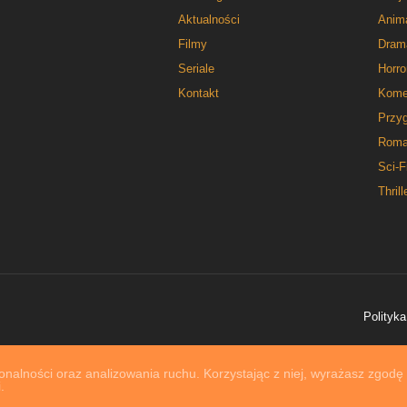
Aktualności
Anim
Filmy
Dram
Seriale
Horro
Kontakt
Kome
Przy
Roma
Sci-F
Thrill
Polityka
nalności oraz analizowania ruchu. Korzystając z niej, wyrażasz zgodę
.