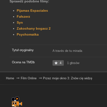
Sprawdź podobne filmy:
Pijamas Espaciales
Fałszerz
Syn
Zakochany bogacz 2
Psychomatka
Tytuł oryginalny
A través de tu mirada
Ocena na TMDb
4
1 głosów
Home
Film Online
Przez moje okno 3: Znów cię widzę