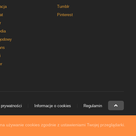
acja
Tumblr
at
Pinterest
r
dia
godowy
ns
i
er
 prywatności
Informacje o cookies
Regulamin
 na używanie cookies zgodnie z ustawieniami Twojej przeglądarki.