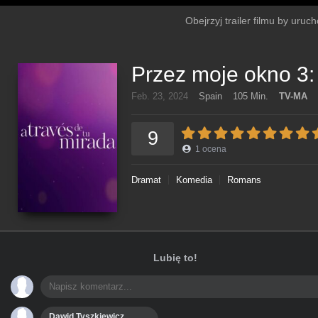
Obejrzyj trailer filmu by uruc
Przez moje okno 3:
Feb. 23, 2024
Spain
105 Min.
TV-MA
9
1
ocena
Dramat
Komedia
Romans
Lubię to!
Dawid Tyszkiewicz