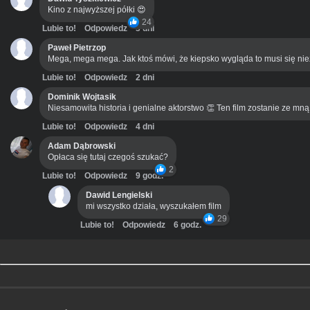
Kino z najwyższej półki 😍
24
Lubie to!
Odpowiedz
3 dni
Paweł Pietrzop
Mega, mega mega. Jak ktoś mówi, że kiepsko wygląda to musi się ni
Lubie to!
Odpowiedz
2 dni
Dominik Wojtasik
Niesamowita historia i genialne aktorstwo 👏 Ten film zostanie ze mn
Lubie to!
Odpowiedz
4 dni
Adam Dąbrowski
Opłaca się tutaj czegoś szukać?
2
Lubie to!
Odpowiedz
9 godz.
Dawid Lengielski
mi wszystko działa, wyszukałem film
29
Lubie to!
Odpowiedz
6 godz.