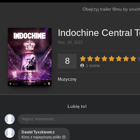
Obejrzyj trailer filmu by uru
Indochine Central 
Nov. 24, 2022
8
1
ocena
Muzyczny
Lubię to!
Dawid Tyszkiewicz
Kino z najwyższej półki 😍