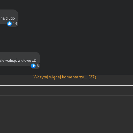
ą na długo
14
eźle walnąć w głowe xD
6
Wczytaj więcej komentarzy... (37)