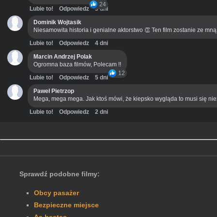
24
Lubie to!
Odpowiedz
3 dni
Dominik Wojtasik
Niesamowita historia i genialne aktorstwo 👏 Ten film zostanie ze mn
Lubie to!
Odpowiedz
4 dni
Marcin Andrzej Polak
Ogromna baza filmów, Polecam !!
12
Lubie to!
Odpowiedz
5 dni
Paweł Pietrzop
Mega, mega mega. Jak ktoś mówi, że kiepsko wygląda to musi się ni
Lubie to!
Odpowiedz
2 dni
Sprawdź podobne filmy:
Obcy pasażer
Bezpieczne miejsce
As bestas