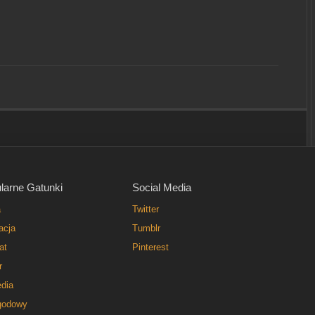
larne Gatunki
Social Media
a
Twitter
acja
Tumblr
at
Pinterest
r
dia
godowy