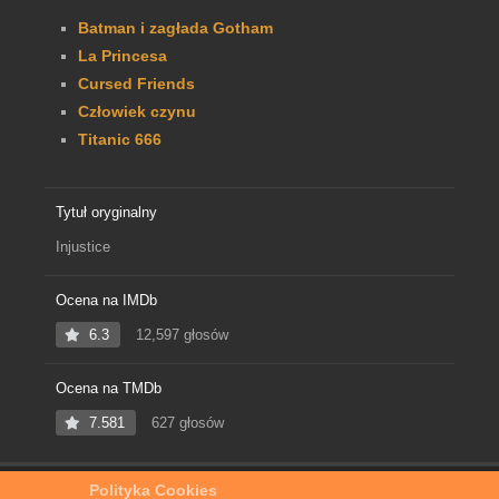
Batman i zagłada Gotham
La Princesa
Cursed Friends
Człowiek czynu
Titanic 666
Tytuł oryginalny
Injustice
Ocena na IMDb
6.3
12,597 głosów
Ocena na TMDb
7.581
627 głosów
Polityka Cookies
Home
Film Online
Injustice