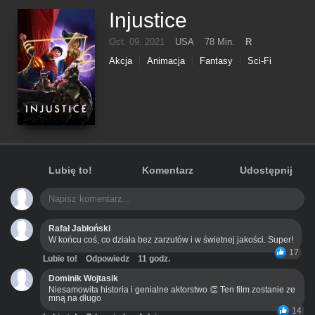
Injustice
Oct. 09, 2021
USA
78 Min.
R
Akcja
Animacja
Fantasy
Sci-Fi
Lubię to!
Komentarz
Udostępnij
Rafał Jabłoński
W końcu coś, co działa bez zarzutów i w świetnej jakości. Super!
17
Lubie to!
Odpowiedz
11 godz.
Dominik Wojtasik
Niesamowita historia i genialne aktorstwo 👏 Ten film zostanie ze
mną na długo
14