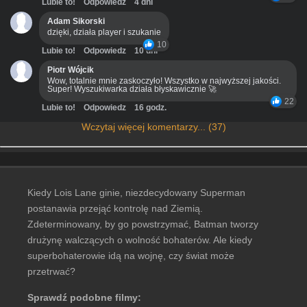
Lubie to!
Odpowiedz
4 dni
Adam Sikorski
dzięki, działa player i szukanie
10
Lubie to!
Odpowiedz
10 dni
Piotr Wójcik
Wow, totalnie mnie zaskoczyło! Wszystko w najwyższej jakości.
Super! Wyszukiwarka działa błyskawicznie 🚀
22
Lubie to!
Odpowiedz
16 godz.
Wczytaj więcej komentarzy... (37)
Kiedy Lois Lane ginie, niezdecydowany Superman
postanawia przejąć kontrolę nad Ziemią.
Zdeterminowany, by go powstrzymać, Batman tworzy
drużynę walczących o wolność bohaterów. Ale kiedy
superbohaterowie idą na wojnę, czy świat może
przetrwać?
Sprawdź podobne filmy: