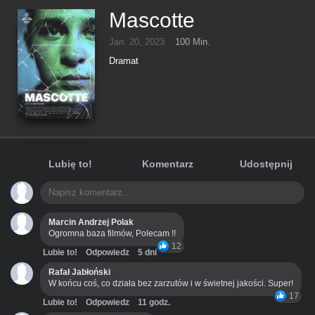
Mascotte
Jan. 20, 2023
100 Min.
Dramat
Lubię to!
Komentarz
Udostępnij
Marcin Andrzej Polak
Ogromna baza filmów, Polecam !!
12
Lubie to!
Odpowiedz
5 dni
Rafał Jabłoński
W końcu coś, co działa bez zarzutów i w świetnej jakości. Super!
17
Lubie to!
Odpowiedz
11 godz.