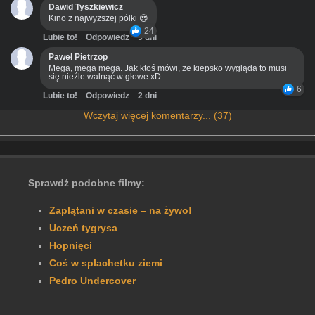
Dawid Tyszkiewicz
Kino z najwyższej półki 😍
24
Lubie to!
Odpowiedz
3 dni
Paweł Pietrzop
Mega, mega mega. Jak ktoś mówi, że kiepsko wygląda to musi
się nieźle walnąć w głowe xD
6
Lubie to!
Odpowiedz
2 dni
Wczytaj więcej komentarzy... (37)
Sprawdź podobne filmy:
Zaplątani w czasie – na żywo!
Uczeń tygrysa
Hopnięci
Coś w spłachetku ziemi
Pedro Undercover