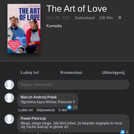
The Art of Love
Oct. 20, 2022
Switzerland
106 Min.
R
Komedia
Lubię to!
Komentarz
Udostępnij
Marcin Andrzej Polak
Ogromna baza filmów, Polecam !!
12
Lubie to!
Odpowiedz
5 dni
Paweł Pietrzop
Mega, mega mega. Jak ktoś mówi, że kiepsko wygląda to musi
się nieźle walnąć w głowe xD
6