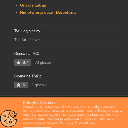
Oni cię zabiją
Nie otwieraj oczu: Barcelona
Tytuł oryginalny
The Art of Love
Ocena na IMDb
8.7
73 głosów
Ocena na TMDb
6
1 głosów
Polityka Cookies
Home
Film Online
The Art of Love
Nasza strona używa plików cookies w celu poprawy
funkcjonalności oraz analizowania ruchu. Korzystając z
niej, wyrażasz zgodę na używanie cookies zgodnie z
ustawieniami Twojej przeglądarki. Więcej informacji
znajdziesz w naszej Polityce Prywatności.