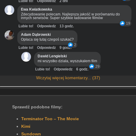
Lubie to!
Odpowiedz
2 dni
Ewa Kwiatkowska
Zdecydowanie polecam. Najlepsza jakość w porównaniu do
innych serwisów. Super szybkie ładowanie filmów
19
Lubie to!
Odpowiedz
13 godz.
Adam Dąbrowski
Opłaca się tutaj czegoś szukać?
2
Lubie to!
Odpowiedz
9 godz.
Dawid Lengielski
mi wszystko działa, wyszukałem film
29
Lubie to!
Odpowiedz
6 godz.
Wczytaj więcej komentarzy... (37)
Sprawdź podobne filmy:
Terminator Too – The Movie
Kimi
Sundown