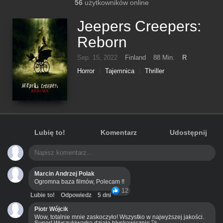
56
użytkowników online
Jeepers Creepers:
Reborn
Sep. 15, 2022
Finland
88 Min.
R
Horror
Tajemnica
Thriller
Lubię to!
Komentarz
Udostępnij
Marcin Andrzej Polak
Ogromna baza filmów, Polecam !!
12
Lubie to!
Odpowiedz
5 dni
Piotr Wójcik
Wow, totalnie mnie zaskoczyło! Wszystko w najwyższej jakości.