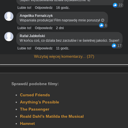
Super! Wyszukiwarka działa błyskawicznie 🚀
22
Lubie to!
Odpowiedz
16 godz.
Angelika Fornalczyk
Wspaniała produkcja! Film naprawdę mnie poruszył 😊
6
Lubie to!
Odpowiedz
2 dni
Rafał Jabłoński
W końcu coś, co działa bez zarzutów i w świetnej jakości. Super!
17
Lubie to!
Odpowiedz
11 godz.
Wczytaj więcej komentarzy... (37)
Sprawdź podobne filmy:
Cursed Friends
Anything’s Possible
The Passenger
Roald Dahl’s Matilda the Musical
Hamnet