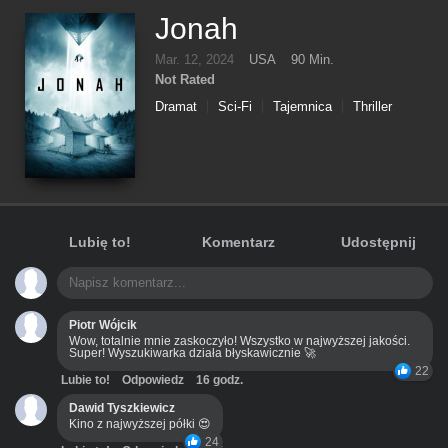
Jonah
Mar. 12, 2024
USA
90 Min.
Not Rated
Dramat
Sci-Fi
Tajemnica
Thriller
Lubię to!
Komentarz
Udostępnij
Piotr Wójcik
Wow, totalnie mnie zaskoczyło! Wszystko w najwyższej jakości.
Super! Wyszukiwarka działa błyskawicznie 🚀
22
Lubie to!
Odpowiedz
16 godz.
Dawid Tyszkiewicz
Kino z najwyższej półki 😍
24