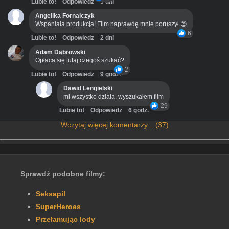
Lubie to!
Odpowiedz
3 dni
Angelika Fornalczyk
Wspaniała produkcja! Film naprawdę mnie poruszył 😊
6
Lubie to!
Odpowiedz
2 dni
Adam Dąbrowski
Opłaca się tutaj czegoś szukać?
2
Lubie to!
Odpowiedz
9 godz.
Dawid Lengielski
mi wszystko działa, wyszukałem film
29
Lubie to!
Odpowiedz
6 godz.
Wczytaj więcej komentarzy... (37)
Sprawdź podobne filmy:
Seksapil
SuperHeroes
Przełamując lody