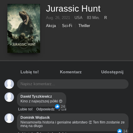
Jurassic Hunt
Aug. 26, 2021
USA
83 Min.
R
Akcja
Sci-Fi
Thriller
Lubię to!
Komentarz
Udostępnij
Dawid Tyszkiewicz
Kino z najwyższej półki 😍
24
Lubie to!
Odpowiedz
3 dni
Dominik Wojtasik
Niesamowita historia i genialne aktorstwo 👏 Ten film zostanie ze
mną na długo
14