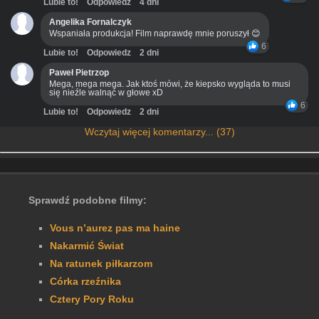
Lubie to!
Odpowiedz
4 dni
Angelika Fornalczyk
Wspaniała produkcja! Film naprawdę mnie poruszył 😊
6
Lubie to!
Odpowiedz
2 dni
Paweł Pietrzop
Mega, mega mega. Jak ktoś mówi, że kiepsko wygląda to musi
się nieźle walnąć w głowe xD
6
Lubie to!
Odpowiedz
2 dni
Wczytaj więcej komentarzy... (37)
Sprawdź podobne filmy:
Vous n’aurez pas ma haine
Nakarmić Świat
Na ratunek piłkarzom
Córka rzeźnika
Cztery Pory Roku