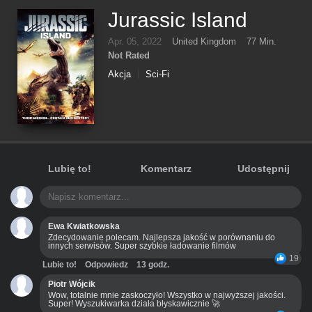
Jurassic Island
Apr. 05, 2022
United Kingdom
77 Min.
Not Rated
Akcja
Sci-Fi
Lubię to!
Komentarz
Udostępnij
Ewa Kwiatkowska
Zdecydowanie polecam. Najlepsza jakość w porównaniu do
innych serwisów. Super szybkie ładowanie filmów
19
Lubie to!
Odpowiedz
13 godz.
Piotr Wójcik
Wow, totalnie mnie zaskoczyło! Wszystko w najwyższej jakości.
Super! Wyszukiwarka działa błyskawicznie 🚀