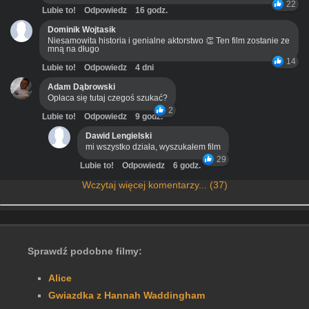
22
Lubie to!
Odpowiedz
16 godz.
Dominik Wojtasik
Niesamowita historia i genialne aktorstwo 👏 Ten film zostanie ze
mną na długo
14
Lubie to!
Odpowiedz
4 dni
Adam Dąbrowski
Opłaca się tutaj czegoś szukać?
2
Lubie to!
Odpowiedz
9 godz.
Dawid Lengielski
mi wszystko działa, wyszukałem film
29
Lubie to!
Odpowiedz
6 godz.
Wczytaj więcej komentarzy... (37)
Sprawdź podobne filmy:
Alice
Gwiazdka z Hannah Waddingham