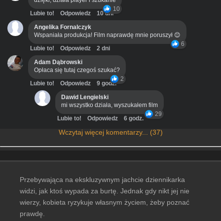
dzięki, działa player i szukanie
10
Lubie to!
Odpowiedz
10 dni
Angelika Fornalczyk
Wspaniała produkcja! Film naprawdę mnie poruszył 😊
6
Lubie to!
Odpowiedz
2 dni
Adam Dąbrowski
Opłaca się tutaj czegoś szukać?
2
Lubie to!
Odpowiedz
9 godz.
Dawid Lengielski
mi wszystko działa, wyszukałem film
29
Lubie to!
Odpowiedz
6 godz.
Wczytaj więcej komentarzy... (37)
Przebywająca na ekskluzywnym jachcie dziennikarka
widzi, jak ktoś wypada za burtę. Jednak gdy nikt jej nie
wierzy, kobieta ryzykuje własnym życiem, żeby poznać
prawdę.