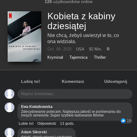
126
użytkowników online
Kobieta z kabiny
dziesiątej
Nie chcą, żebyś uwierzył w to, co
ona widziała.
Oct. 09, 2025
USA
92 Min.
R
Kryminał
Tajemnica
Thriller
Lubię to!
Komentarz
Udostępnij
Ewa Kwiatkowska
Zdecydowanie polecam. Najlepsza jakość w porównaniu do
innych serwisów. Super szybkie ładowanie filmów
19
Lubie to!
Odpowiedz
13 godz.
Adam Sikorski