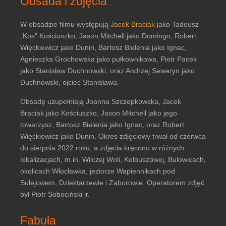
Obsada i zdjęcia
W obsadzie filmu występują
Jacek Braciak
jako Tadeusz
„Kos” Kościuszko, Jason Mitchell jako Domingo, Robert
Więckiewicz jako Dunin, Bartosz Bielenia jako Ignac,
Agnieszka Grochowska jako pułkownikowa, Piotr Pacek
jako Stanisław Duchnowski, oraz Andrzej Seweryn jako
Duchnowski, ojciec Stanisława.
Obsadę uzupełniają Joanna Szczepkowska, Jacek
Braciak jako Kościuszko, Jason Mitchell jako jego
towarzysz, Bartosz Bielenia jako Ignac, oraz Robert
Więckiewicz jako Dunin. Okres zdjęciowy trwał od czerwca
do sierpnia 2022 roku, a zdjęcia kręcono w różnych
lokalizacjach, m.in. Wilczej Woli, Kolbuszowej, Bulowicach,
okolicach Włocławka, jeziorze Wapiennikach pod
Sulejowem, Dziektarzewie i Zaborowie. Operatorem zdjęć
był Piotr Sobociński jr.
Fabuła