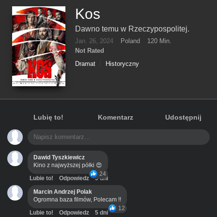
Kos
Dawno temu w Rzeczypospolitej.
Jan. 26, 2024
Poland
120 Min.
Not Rated
Dramat
Historyczny
Lubię to!
Komentarz
Udostępnij
Dawid Tyszkiewicz
Kino z najwyższej półki 😍
24
Lubie to!
Odpowiedz
3 dni
Marcin Andrzej Polak
Ogromna baza filmów, Polecam !!
12
Lubie to!
Odpowiedz
5 dni