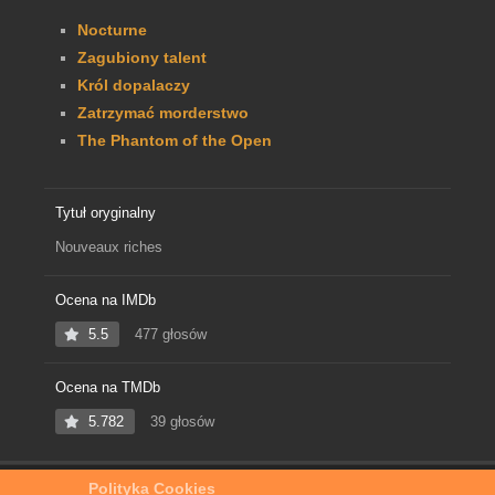
Nocturne
Zagubiony talent
Król dopalaczy
Zatrzymać morderstwo
The Phantom of the Open
Tytuł oryginalny
Nouveaux riches
Ocena na IMDb
5.5
477 głosów
Ocena na TMDb
5.782
39 głosów
Polityka Cookies
Home
Film Online
Kryptogra