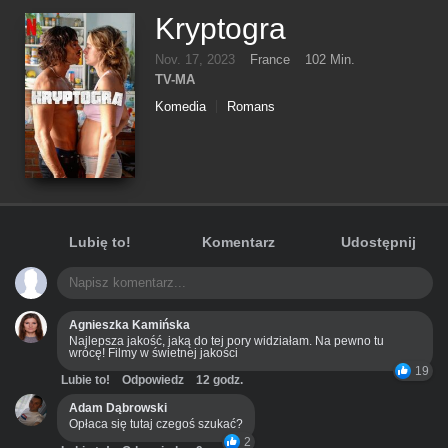
Kryptogra
Nov. 17, 2023
France
102 Min.
TV-MA
Komedia
Romans
Lubię to!
Komentarz
Udostępnij
Agnieszka Kamińska
Najlepsza jakość, jaką do tej pory widziałam. Na pewno tu
wrócę! Filmy w świetnej jakości
19
Lubie to!
Odpowiedz
12 godz.
Adam Dąbrowski
Opłaca się tutaj czegoś szukać?
2