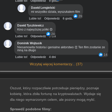
Lubie to!
Odpowiedz
9 godz.
Dawid Lengielski
mi wszystko działa, wyszukałem film
29
Lubie to!
Odpowiedz
6 godz.
Dawid Tyszkiewicz
Kino z najwyższej półki 😍
24
Lubie to!
Odpowiedz
3 dni
Dominik Wojtasik
Niesamowita historia i genialne aktorstwo 👏 Ten film zostanie ze
mną na długo
14
Lubie to!
Odpowiedz
4 dni
Wczytaj więcej komentarzy... (37)
Oszust, który rozpaczliwie potrzebuje pieniędzy, poznaje
kobietę, która zbiła fortunę na kryptowalutach. Wydaje się
dla niego wymarzonym celem, ale pozory mogą mylić.
Sprawdź podobne filmy: