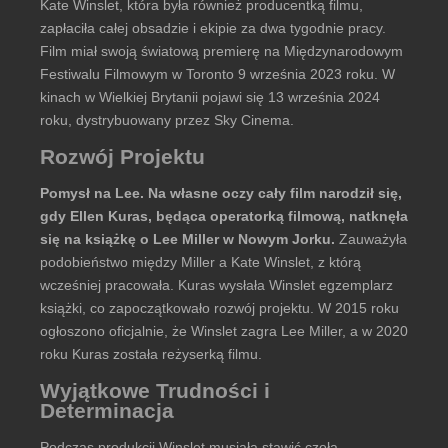
Kate Winslet, która była również producentką filmu,
zapłaciła całej obsadzie i ekipie za dwa tygodnie pracy.
Film miał swoją światową premierę na Międzynarodowym
Festiwalu Filmowym w Toronto 9 września 2023 roku. W
kinach w Wielkiej Brytanii pojawi się 13 września 2024
roku, dystrybuowany przez Sky Cinema.
Rozwój Projektu
Pomysł na Lee. Na własne oczy cały film narodził się,
gdy Ellen Kuras, będąca operatorką filmową, natknęła
się na książkę o Lee Miller w Nowym Jorku.
Zauważyła
podobieństwo między Miller a Kate Winslet, z którą
wcześniej pracowała. Kuras wysłała Winslet egzemplarz
książki, co zapoczątkowało rozwój projektu. W 2015 roku
ogłoszono oficjalnie, że Winslet zagra Lee Miller, a w 2020
roku Kuras została reżyserką filmu.
Wyjątkowe Trudności i
Determinacja
Podczas produkcji Winslet musiała stawić czoła