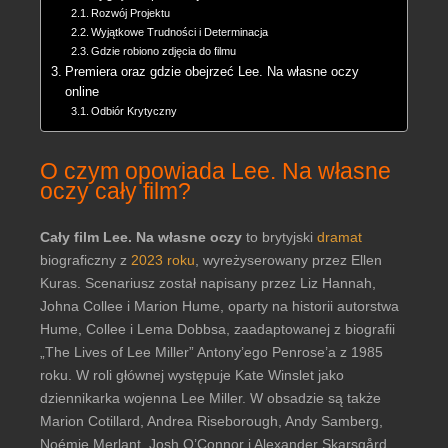
Rozwój Projektu
Wyjątkowe Trudności i Determinacja
Gdzie robiono zdjęcia do filmu
Premiera oraz gdzie obejrzeć Lee. Na własne oczy
online
Odbiór Krytyczny
O czym opowiada Lee. Na własne
oczy cały film?
Cały film Lee. Na własne oczy
to brytyjski
dramat
biograficzny z
2023 roku
, wyreżyserowany przez Ellen
Kuras. Scenariusz został napisany przez Liz Hannah,
Johna Collee i Marion Hume, oparty na historii autorstwa
Hume, Collee i Lema Dobbsa, zaadaptowanej z biografii
„The Lives of Lee Miller” Antony’ego Penrose’a z 1985
roku. W roli głównej występuje Kate Winslet jako
dziennikarka wojenna Lee Miller. W obsadzie są także
Marion Cotillard, Andrea Riseborough, Andy Samberg,
Noémie Merlant, Josh O’Connor i Alexander Skarsgård.