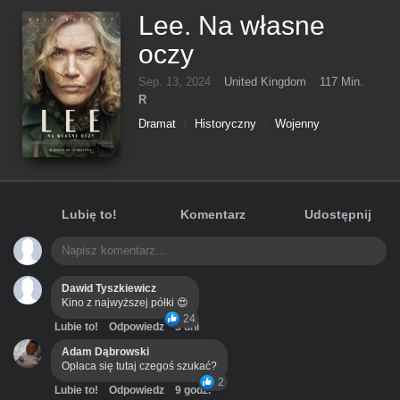
Lee. Na własne
oczy
Sep. 13, 2024
United Kingdom
117 Min.
R
Dramat
Historyczny
Wojenny
Lubię to!
Komentarz
Udostępnij
Dawid Tyszkiewicz
Kino z najwyższej półki 😍
24
Lubie to!
Odpowiedz
3 dni
Adam Dąbrowski
Opłaca się tutaj czegoś szukać?
2
Lubie to!
Odpowiedz
9 godz.