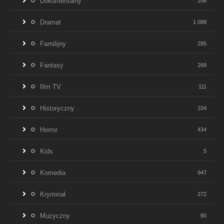
Dokumentalny
206
Dramat
1 088
Familijny
285
Fantasy
268
film TV
111
Historyczny
104
Horror
434
Kids
5
Komedia
947
Kryminał
272
Muzyczny
80