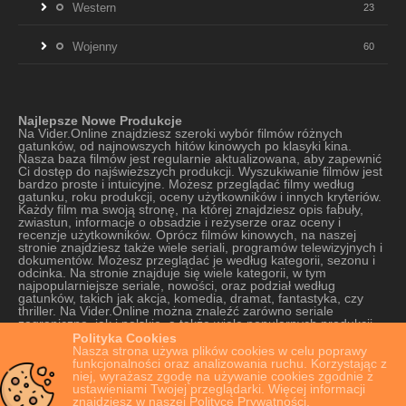
Western
23
Wojenny
60
Najlepsze Nowe Produkcje
Na Vider.Online znajdziesz szeroki wybór filmów różnych
gatunków, od najnowszych hitów kinowych po klasyki kina.
Nasza baza filmów jest regularnie aktualizowana, aby zapewnić
Ci dostęp do najświeższych produkcji. Wyszukiwanie filmów jest
bardzo proste i intuicyjne. Możesz przeglądać filmy według
gatunku, roku produkcji, oceny użytkowników i innych kryteriów.
Każdy film ma swoją stronę, na której znajdziesz opis fabuły,
zwiastun, informacje o obsadzie i reżyserze oraz oceny i
recenzje użytkowników. Oprócz filmów kinowych, na naszej
stronie znajdziesz także wiele seriali, programów telewizyjnych i
dokumentów. Możesz przeglądać je według kategorii, sezonu i
odcinka. Na stronie znajduje się wiele kategorii, w tym
najpopularniejsze seriale, nowości, oraz podział według
gatunków, takich jak akcja, komedia, dramat, fantastyka, czy
thriller. Na Vider.Online można znaleźć zarówno seriale
zagraniczne, jak i polskie, a także wiele popularnych produkcji
oryginalnych platform VOD. Strona oferuje szeroki wybór seriali,
Polityka Cookies
od tych najnowszych do tych starszych, które cieszą się kultową
Nasza strona używa plików cookies w celu poprawy
popularnością. Nasza strona jest również bardzo łatwa w
funkcjonalności oraz analizowania ruchu. Korzystając z
obsłudze, dzięki czemu znajdziesz na niej wszystko, czego
niej, wyrażasz zgodę na używanie cookies zgodnie z
potrzebujesz w kilka kliknięć. Mamy nadzieję, że nasza strona z
ustawieniami Twojej przeglądarki. Więcej informacji
najlepszymi i najnowszymi filmami online przypadnie Ci do gustu
znajdziesz w naszej Polityce Prywatności.