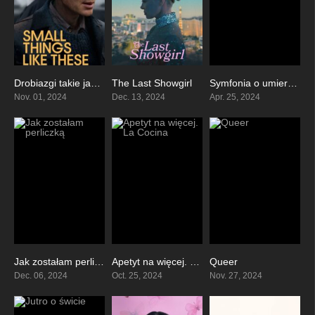
Drobiazgi takie jak te
The Last Showgirl
Symfonia o umieraniu
6.8
6.5
7.5
Nov. 01, 2024
Dec. 13, 2024
Apr. 25, 2024
Jak zostałam perliczką
Apetyt na więcej. La Cocina
Queer
7.1
7.2
6.5
Dec. 06, 2024
Oct. 25, 2024
Nov. 27, 2024