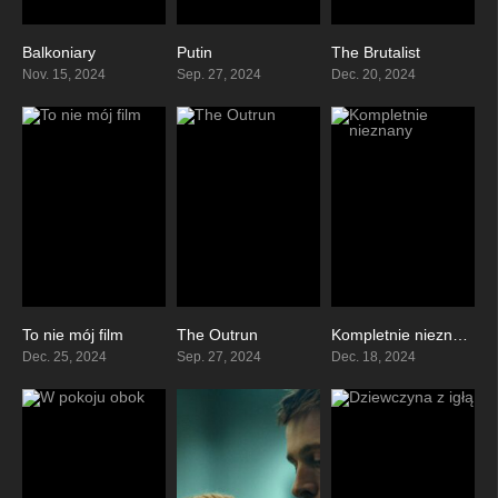
Balkoniary
Putin
The Brutalist
0
0
8.1
Nov. 15, 2024
Sep. 27, 2024
Dec. 20, 2024
To nie mój film
The Outrun
Kompletnie nieznany
8.1
6.9
0
Dec. 25, 2024
Sep. 27, 2024
Dec. 18, 2024