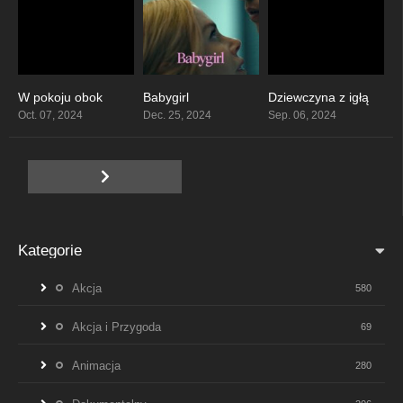
W pokoju obok
Babygirl
Dziewczyna z igłą
7
5.9
7.4
Oct. 07, 2024
Dec. 25, 2024
Sep. 06, 2024
Kategorie
Akcja
580
Akcja i Przygoda
69
Animacja
280