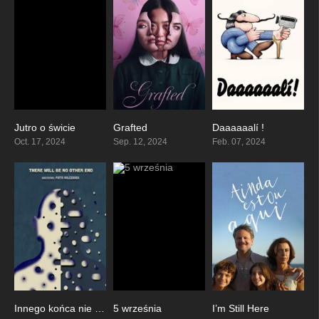
Jutro o świcie
Grafted
Daaaaaalí !
6.7
5.6
6.6
Oct. 17, 2024
Sep. 12, 2024
Feb. 07, 2024
Innego końca nie będzie
5 września
I’m Still Here
0
7.2
8.9