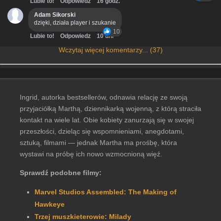
Lubie to!
Odpowiedz
16 godz.
Adam Sikorski
dzięki, działa player i szukanie
10
Lubie to!
Odpowiedz
10 dni
Wczytaj więcej komentarzy... (37)
Ingrid, autorka bestsellerów, odnawia relację ze swoją
przyjaciółką Marthą, dziennikarką wojenną, z którą straciła
kontakt na wiele lat. Obie kobiety zanurzają się w swojej
przeszłości, dzieląc się wspomnieniami, anegdotami,
sztuką, filmami — jednak Martha ma prośbę, która
wystawi na próbę ich nowo wzmocnioną więź.
Sprawdź podobne filmy:
Marvel Studios Assembled: The Making of
Hawkeye
Trzej muszkieterowie: Milady