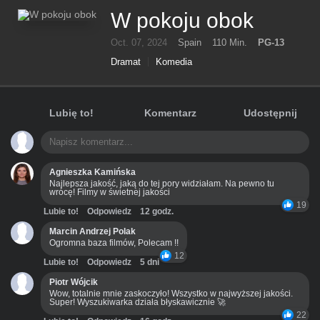
W pokoju obok
Oct. 07, 2024
Spain
110 Min.
PG-13
Dramat
Komedia
Lubię to!
Komentarz
Udostępnij
Agnieszka Kamińska
Najlepsza jakość, jaką do tej pory widziałam. Na pewno tu
wrócę! Filmy w świetnej jakości
19
Lubie to!
Odpowiedz
12 godz.
Marcin Andrzej Polak
Ogromna baza filmów, Polecam !!
12
Lubie to!
Odpowiedz
5 dni
Piotr Wójcik
Wow, totalnie mnie zaskoczyło! Wszystko w najwyższej jakości.
Super! Wyszukiwarka działa błyskawicznie 🚀
22