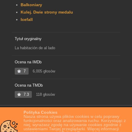
Balkoniary
Kulej. Dwie strony medalu
Icefall
Tytuł oryginalny
La habitación de al lado
Ocena na IMDb
7
6,005 głosów
Ocena na TMDb
7.3
118 głosów
Polityka Cookies
Home
Film Online
W pokoju obok
Nasza strona używa plików cookies w celu poprawy
funkcjonalności oraz analizowania ruchu. Korzystając z
niej, wyrażasz zgodę na używanie cookies zgodnie z
ustawieniami Twojej przeglądarki. Więcej informacji