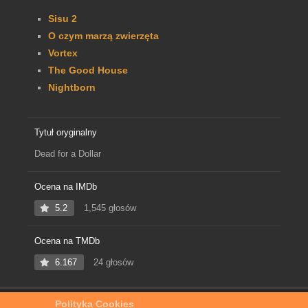
Sisu 2
O czym marzą zwierzęta
Vortex
The Good House
Nightborn
Tytuł oryginalny
Dead for a Dollar
Ocena na IMDb
5.2
1,545 głosów
Ocena na TMDb
6.167
24 głosów
Polityka Cookies
Home
Film Online
Łowca Głów