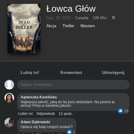
Łowca Głów
Sep. 30, 2022
Canada
106 Min.
R
Akcja
Thriller
Western
Lubię to!
Komentarz
Udostępnij
Agnieszka Kamińska
Najlepsza jakość, jaką do tej pory widziałam. Na pewno tu
wrócę! Filmy w świetnej jakości
19
Lubie to!
Odpowiedz
12 godz.
Adam Dąbrowski
Opłaca się tutaj czegoś szukać?
2