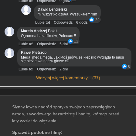
Lubie to!
Odpowiedz
9 godz.
Dawid Lengielski
mi wszystko działa, wyszukałem film
29
Lubie to!
Odpowiedz
6 godz.
Marcin Andrzej Polak
Ogromna baza filmów, Polecam !!
12
Lubie to!
Odpowiedz
5 dni
Paweł Pietrzop
Mega, mega mega. Jak ktoś mówi, że kiepsko wygląda to musi
się nieźle walnąć w głowe xD
6
Lubie to!
Odpowiedz
2 dni
Wczytaj więcej komentarzy... (37)
Słynny łowca nagród spotyka swojego zaprzysięgłego
wroga, zawodowego hazardzistę i banitę, którego przed
laty wysłał do więzienia.
Sprawdź podobne filmy: