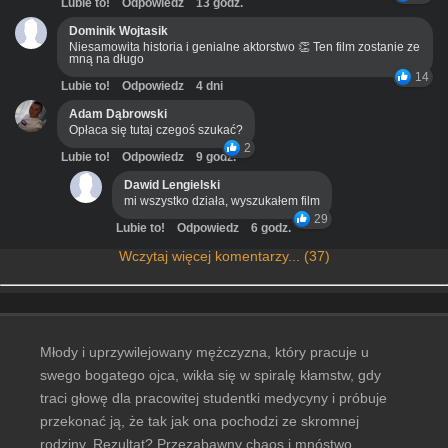
Lubie to!
Odpowiedz
13 godz.
Dominik Wojtasik
Niesamowita historia i genialne aktorstwo 👏 Ten film zostanie ze
mną na długo
14
Lubie to!
Odpowiedz
4 dni
Adam Dąbrowski
Opłaca się tutaj czegoś szukać?
2
Lubie to!
Odpowiedz
9 godz.
Dawid Lengielski
mi wszystko działa, wyszukałem film
29
Lubie to!
Odpowiedz
6 godz.
Wczytaj więcej komentarzy... (37)
Młody i uprzywilejowany mężczyzna, który pracuje u
swego bogatego ojca, wikła się w spiralę kłamstw, gdy
traci głowę dla pracowitej studentki medycyny i próbuje
przekonać ją, że tak jak ona pochodzi ze skromnej
rodziny. Rezultat? Przezabawny chaos i mnóstwo