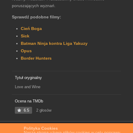
poruszających wyznań.
Sprawdź podobne filmy:
Cień Boga
Sick
Batman Ninja kontra Liga Yakuzy
Opus
Border Hunters
Tytuł oryginalny
Love and Wine
Ocena na TMDb
6.5
2 głosów
Polityka Cookies
Home
Film Online
Miłość i wino
Nasza strona używa plików cookies w celu poprawy