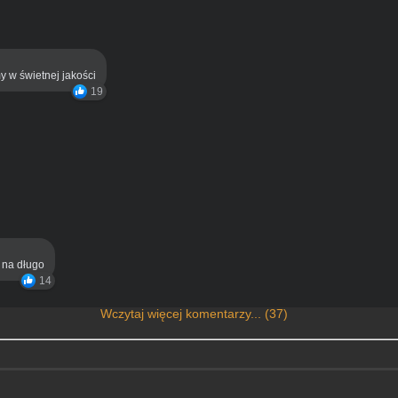
y w świetnej jakości
19
ą na długo
14
Wczytaj więcej komentarzy... (37)