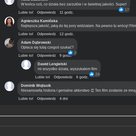
W końcu coś, co działa bez zarzutów i w świetnej jakości. Super!
17
Lubie to!
Odpowiedz
11 godz.
Agnieszka Kamińska
Najlepsza jakość, jaką do tej pory widziałam. Na pewno tu wrócę! Film
Lubie to!
Odpowiedz
12 godz.
Adam Dąbrowski
Opłaca się tutaj czegoś szukać?
2
Lubie to!
Odpowiedz
9 godz.
Dawid Lengielski
mi wszystko działa, wyszukałem film
29
Lubie to!
Odpowiedz
6 godz.
Dominik Wojtasik
Niesamowita historia i genialne aktorstwo 👏 Ten film zostanie ze mn
Lubie to!
Odpowiedz
4 dni