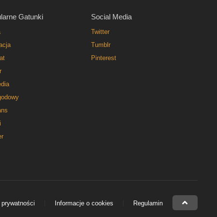
larne Gatunki
Social Media
a
Twitter
acja
Tumblr
at
Pinterest
r
dia
godowy
ns
i
er
 prywatności
Informacje o cookies
Regulamin