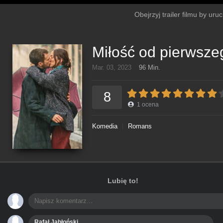
Obejrzyj trailer filmu by ur
Miłość od pierwsze
Mar. 03, 2023
96 Min.
8
1
ocena
Komedia
Romans
Lubię to!
Rafał Jabłoński