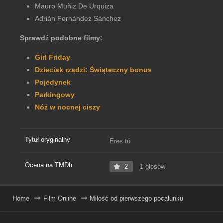
Mauro Muñiz De Urquiza
Adrián Fernández Sánchez
Sprawdź podobne filmy:
Girl Friday
Dzieciak rządzi: Świąteczny bonus
Pojedynek
Parkingowy
Nóż w nocnej ciszy
Tytuł oryginalny
Eres tú
Ocena na TMDb
2
1 głosów
Home
Film Online
Miłość od pierwszego pocałunku