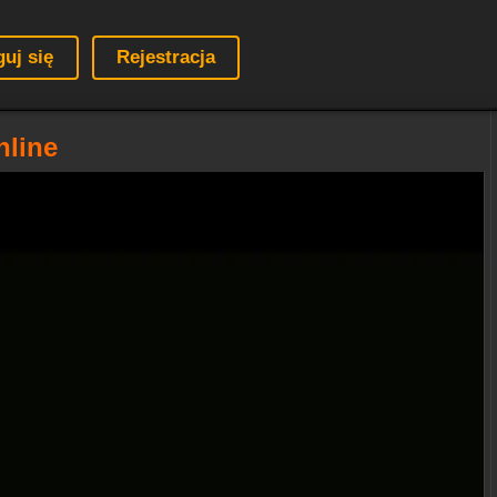
guj się
Rejestracja
nline