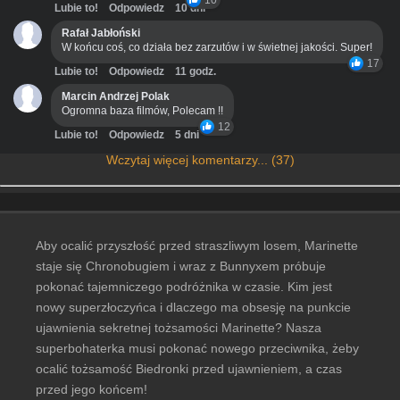
Lubie to!
Odpowiedz
10 dni
Rafał Jabłoński
W końcu coś, co działa bez zarzutów i w świetnej jakości. Super!
17
Lubie to!
Odpowiedz
11 godz.
Marcin Andrzej Polak
Ogromna baza filmów, Polecam !!
12
Lubie to!
Odpowiedz
5 dni
Wczytaj więcej komentarzy... (37)
Aby ocalić przyszłość przed straszliwym losem, Marinette
staje się Chronobugiem i wraz z Bunnyxem próbuje
pokonać tajemniczego podróżnika w czasie. Kim jest
nowy superzłoczyńca i dlaczego ma obsesję na punkcie
ujawnienia sekretnej tożsamości Marinette? Nasza
superbohaterka musi pokonać nowego przeciwnika, żeby
ocalić tożsamość Biedronki przed ujawnieniem, a czas
przed jego końcem!