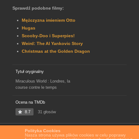
Sprawdź podobne filmy:
Mężczyzna imieniem Otto
Hugas
Scooby-Doo i Superpies!
Weird: The Al Yankovic Story
Christmas at the Golden Dragon
Tytuł oryginalny
Miraculous World : Londres, la
course contre le temps
Ocena na TMDb
8.7
31 głosów
Polityka Cookies
Home
Film Online
Miraculum: Londyn. Na krawędzi czasu
Nasza strona używa plików cookies w celu poprawy