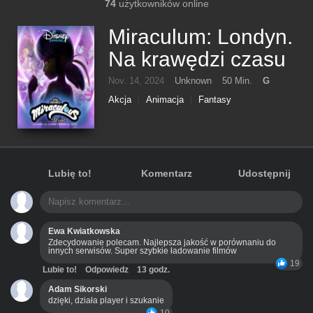
74
użytkowników online
Miraculum: Londyn.
Na krawędzi czasu
Nov. 14, 2024
Unknown
50 Min.
G
Akcja
Animacja
Fantasy
Przygodowy
Lubię to!
Komentarz
Udostępnij
Ewa Kwiatkowska
Zdecydowanie polecam. Najlepsza jakość w porównaniu do
innych serwisów. Super szybkie ładowanie filmów
19
Lubie to!
Odpowiedz
13 godz.
Adam Sikorski
dzięki, działa player i szukanie
10