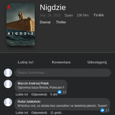
Nigdzie
Sep. 29, 2023
Spain
108 Min.
TV-MA
Dramat
Thriller
Lubię to!
Komentarz
Udostępnij
Marcin Andrzej Polak
Ogromna baza filmów, Polecam !!
12
Lubie to!
Odpowiedz
5 dni
Rafał Jabłoński
W końcu coś, co działa bez zarzutów i w świetnej jakości. Super!
17
Lubie to!
Odpowiedz
11 godz.