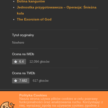
Dolina kangurów
Jednostka przygotowawcza – Operacja: Śnieżna
kula
The Exorcism of God
Tytuł oryginalny
Nowhere
Ocena na IMDb
6.4
12,094 głosów
Ocena na TMDb
7.682
617 głosów
Polityka Cookies
Home
Film Online
Nigdzie
Nasza strona używa plików cookies w celu poprawy
funkcjonalności oraz analizowania ruchu. Korzystając z
niej, wyrażasz zgodę na używanie cookies zgodnie z