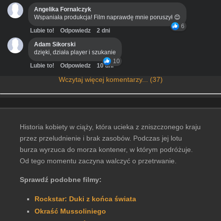
Angelika Fornalczyk
Wspaniała produkcja! Film naprawdę mnie poruszył 😊
6
Lubie to!
Odpowiedz
2 dni
Adam Sikorski
dzięki, działa player i szukanie
10
Lubie to!
Odpowiedz
10 dni
Wczytaj więcej komentarzy... (37)
Historia kobiety w ciąży, która ucieka z zniszczonego kraju
przez przeludnienie i brak zasobów. Podczas jej lotu
burza wyrzuca do morza kontener, w którym podróżuje.
Od tego momentu zaczyna walczyć o przetrwanie.
Sprawdź podobne filmy:
Rockstar: Duki z końca świata
Okraść Mussoliniego