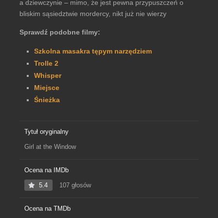
a dziewczynie – mimo, że jest pewna przypuszczeń o
bliskim sąsiedztwie mordercy, nikt już nie wierzy
Sprawdź podobne filmy:
Szkolna masakra tępym narzędziem
Trolle 2
Whisper
Miejsce
Śnieżka
Tytuł oryginalny
Girl at the Window
Ocena na IMDb
5.4
107 głosów
Ocena na TMDb