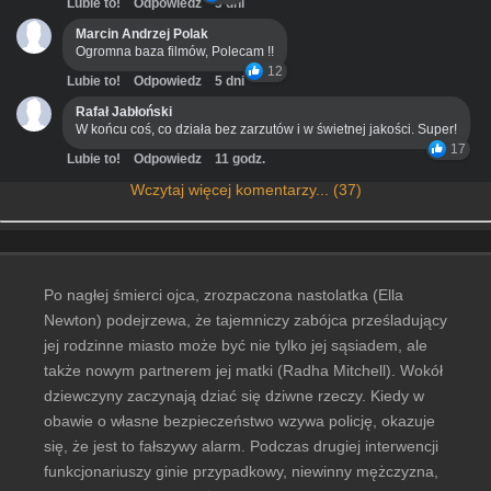
Lubie to!
Odpowiedz
3 dni
Marcin Andrzej Polak
Ogromna baza filmów, Polecam !!
12
Lubie to!
Odpowiedz
5 dni
Rafał Jabłoński
W końcu coś, co działa bez zarzutów i w świetnej jakości. Super!
17
Lubie to!
Odpowiedz
11 godz.
Wczytaj więcej komentarzy... (37)
Po nagłej śmierci ojca, zrozpaczona nastolatka (Ella
Newton) podejrzewa, że tajemniczy zabójca prześladujący
jej rodzinne miasto może być nie tylko jej sąsiadem, ale
także nowym partnerem jej matki (Radha Mitchell). Wokół
dziewczyny zaczynają dziać się dziwne rzeczy. Kiedy w
obawie o własne bezpieczeństwo wzywa policję, okazuje
się, że jest to fałszywy alarm. Podczas drugiej interwencji
funkcjonariuszy ginie przypadkowy, niewinny mężczyzna,