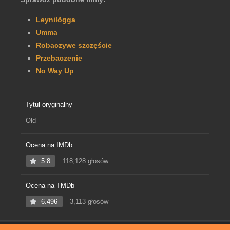
Leynilögga
Umma
Robaczywe szczęście
Przebaczenie
No Way Up
Tytuł oryginalny
Old
Ocena na IMDb
5.8
118,128 głosów
Ocena na TMDb
6.496
3,113 głosów