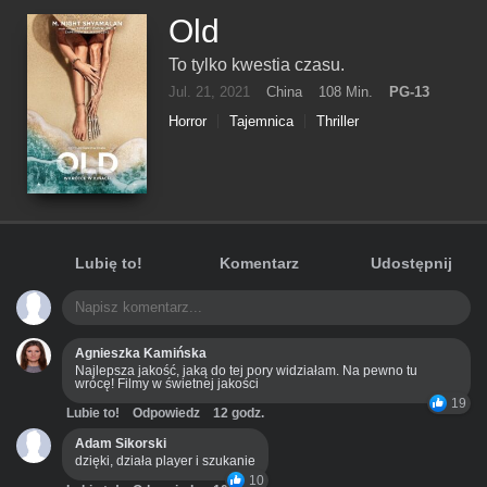
Old
To tylko kwestia czasu.
Jul. 21, 2021
China
108 Min.
PG-13
Horror
Tajemnica
Thriller
Lubię to!
Komentarz
Udostępnij
Agnieszka Kamińska
Najlepsza jakość, jaką do tej pory widziałam. Na pewno tu
wrócę! Filmy w świetnej jakości
19
Lubie to!
Odpowiedz
12 godz.
Adam Sikorski
dzięki, działa player i szukanie
10