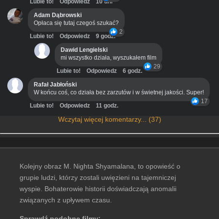
Lubie to!
Odpowiedz
10 dni
Adam Dąbrowski
Opłaca się tutaj czegoś szukać?
2
Lubie to!
Odpowiedz
9 godz.
Dawid Lengielski
mi wszystko działa, wyszukałem film
29
Lubie to!
Odpowiedz
6 godz.
Rafał Jabłoński
W końcu coś, co działa bez zarzutów i w świetnej jakości. Super!
17
Lubie to!
Odpowiedz
11 godz.
Wczytaj więcej komentarzy... (37)
Kolejny obraz M. Nighta Shyamalana, to opowieść o
grupie ludzi, którzy zostali uwięzieni na tajemniczej
wyspie. Bohaterowie historii doświadczają anomalii
związanych z upływem czasu.
Sprawdź podobne filmy: