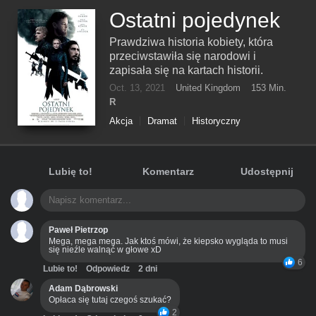
Ostatni pojedynek
Prawdziwa historia kobiety, która
przeciwstawiła się narodowi i
zapisała się na kartach historii.
Oct. 13, 2021
United Kingdom
153 Min.
R
Akcja
Dramat
Historyczny
Lubię to!
Komentarz
Udostępnij
Paweł Pietrzop
Mega, mega mega. Jak ktoś mówi, że kiepsko wygląda to musi
się nieźle walnąć w głowe xD
6
Lubie to!
Odpowiedz
2 dni
Adam Dąbrowski
Opłaca się tutaj czegoś szukać?
2