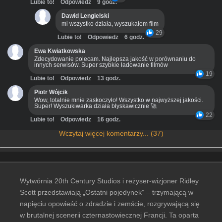
Lubie to!
Odpowiedz
9 godz.
Dawid Lengielski
mi wszystko działa, wyszukałem film
29
Lubie to!
Odpowiedz
6 godz.
Ewa Kwiatkowska
Zdecydowanie polecam. Najlepsza jakość w porównaniu do
innych serwisów. Super szybkie ładowanie filmów
19
Lubie to!
Odpowiedz
13 godz.
Piotr Wójcik
Wow, totalnie mnie zaskoczyło! Wszystko w najwyższej jakości.
Super! Wyszukiwarka działa błyskawicznie 🚀
22
Lubie to!
Odpowiedz
16 godz.
Wczytaj więcej komentarzy... (37)
Wytwórnia 20th Century Studios i reżyser-wizjoner Ridley
Scott przedstawiają „Ostatni pojedynek” – trzymającą w
napięciu opowieść o zdradzie i zemście, rozgrywającą się
w brutalnej scenerii czternastowiecznej Francji. Ta oparta