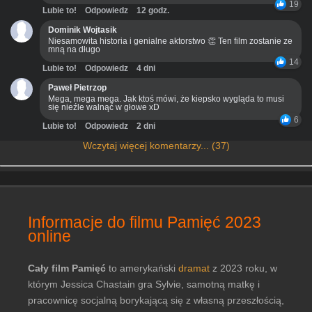
19
Lubie to!
Odpowiedz
12 godz.
Dominik Wojtasik
Niesamowita historia i genialne aktorstwo 👏 Ten film zostanie ze
mną na długo
14
Lubie to!
Odpowiedz
4 dni
Paweł Pietrzop
Mega, mega mega. Jak ktoś mówi, że kiepsko wygląda to musi
się nieźle walnąć w głowe xD
6
Lubie to!
Odpowiedz
2 dni
Wczytaj więcej komentarzy... (37)
Informacje do filmu Pamięć 2023
online
Cały film Pamięć
to amerykański
dramat
z 2023 roku, w
którym Jessica Chastain gra Sylvie, samotną matkę i
pracownicę socjalną borykającą się z własną przeszłością,