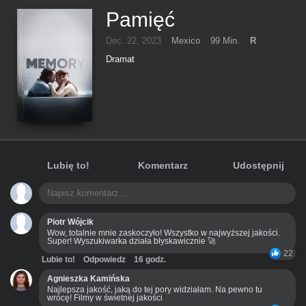
Pamięć
Dec. 22, 2023
Mexico
99 Min.
R
Dramat
Lubię to!
Komentarz
Udostępnij
Piotr Wójcik
Wow, totalnie mnie zaskoczyło! Wszystko w najwyższej jakości.
Super! Wyszukiwarka działa błyskawicznie 🚀
22
Lubie to!
Odpowiedz
16 godz.
Agnieszka Kamińska
Najlepsza jakość, jaką do tej pory widziałam. Na pewno tu
wrócę! Filmy w świetnej jakości