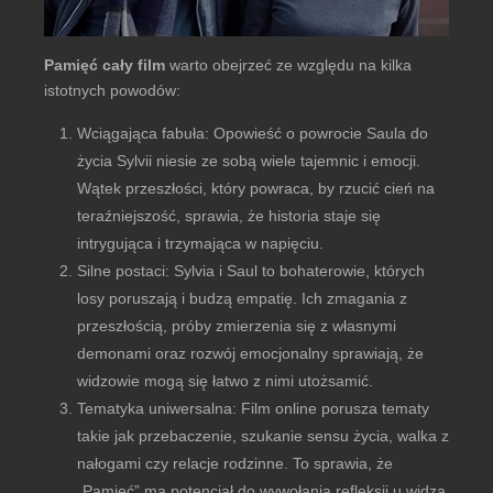
Pamięć cały film
warto obejrzeć ze względu na kilka
istotnych powodów:
Wciągająca fabuła: Opowieść o powrocie Saula do
życia Sylvii niesie ze sobą wiele tajemnic i emocji.
Wątek przeszłości, który powraca, by rzucić cień na
teraźniejszość, sprawia, że historia staje się
intrygująca i trzymająca w napięciu.
Silne postaci: Sylvia i Saul to bohaterowie, których
losy poruszają i budzą empatię. Ich zmagania z
przeszłością, próby zmierzenia się z własnymi
demonami oraz rozwój emocjonalny sprawiają, że
widzowie mogą się łatwo z nimi utożsamić.
Tematyka uniwersalna: Film online porusza tematy
takie jak przebaczenie, szukanie sensu życia, walka z
nałogami czy relacje rodzinne. To sprawia, że
„Pamięć” ma potencjał do wywołania refleksji u widza