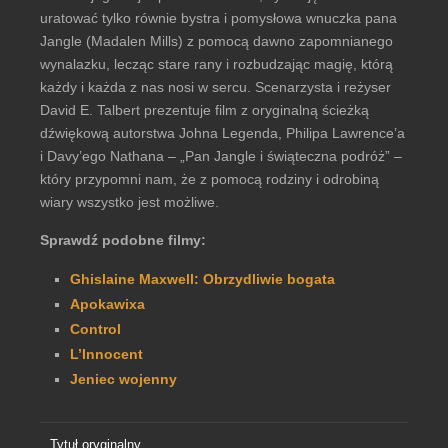
uratować tylko równie bystra i pomysłowa wnuczka pana
Jangle (Madalen Mills) z pomocą dawno zapomnianego
wynalazku, lecząc stare rany i rozbudzając magię, którą
każdy i każda z nas nosi w sercu. Scenarzysta i reżyser
David E. Talbert prezentuje film z oryginalną ścieżką
dźwiękową autorstwa Johna Legenda, Philipa Lawrence’a
i Davy’ego Nathana – „Pan Jangle i świąteczna podróż” –
który przypomni nam, że z pomocą rodziny i odrobiną
wiary wszystko jest możliwe.
Sprawdź podobne filmy:
Ghislaine Maxwell: Obrzydliwie bogata
Apokawixa
Control
L’Innocent
Jeniec wojenny
Tytuł oryginalny