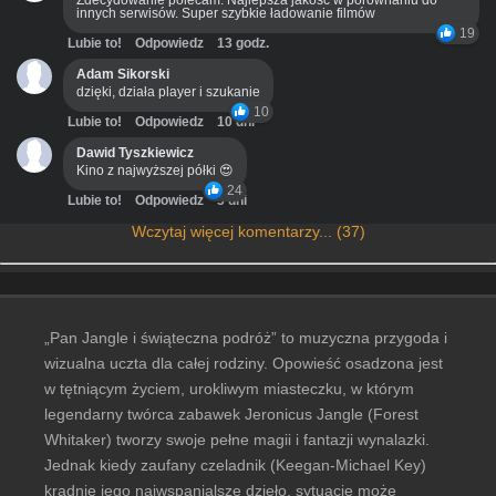
Zdecydowanie polecam. Najlepsza jakość w porównaniu do
innych serwisów. Super szybkie ładowanie filmów
19
Lubie to!
Odpowiedz
13 godz.
Adam Sikorski
dzięki, działa player i szukanie
10
Lubie to!
Odpowiedz
10 dni
Dawid Tyszkiewicz
Kino z najwyższej półki 😍
24
Lubie to!
Odpowiedz
3 dni
Wczytaj więcej komentarzy... (37)
„Pan Jangle i świąteczna podróż” to muzyczna przygoda i
wizualna uczta dla całej rodziny. Opowieść osadzona jest
w tętniącym życiem, urokliwym miasteczku, w którym
legendarny twórca zabawek Jeronicus Jangle (Forest
Whitaker) tworzy swoje pełne magii i fantazji wynalazki.
Jednak kiedy zaufany czeladnik (Keegan-Michael Key)
kradnie jego najwspanialsze dzieło, sytuację może