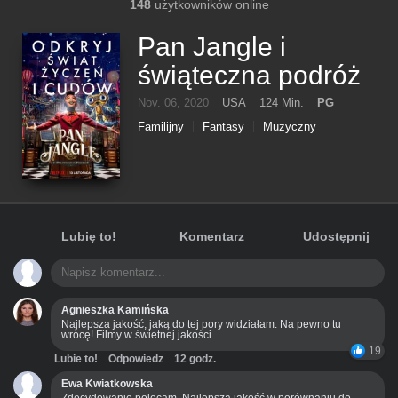
148
użytkowników online
Pan Jangle i
świąteczna podróż
Nov. 06, 2020
USA
124 Min.
PG
Familijny
Fantasy
Muzyczny
Lubię to!
Komentarz
Udostępnij
Agnieszka Kamińska
Najlepsza jakość, jaką do tej pory widziałam. Na pewno tu
wrócę! Filmy w świetnej jakości
19
Lubie to!
Odpowiedz
12 godz.
Ewa Kwiatkowska