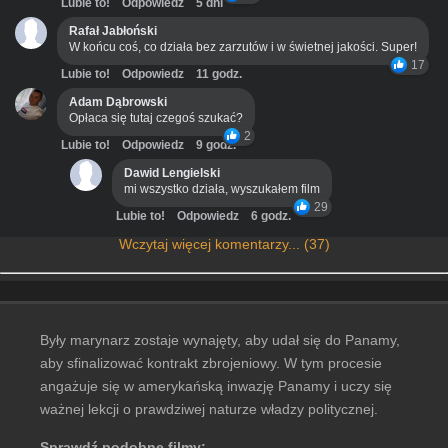
Lubie to!
Odpowiedz
5 dni
Rafał Jabłoński
W końcu coś, co działa bez zarzutów i w świetnej jakości. Super!
17
Lubie to!
Odpowiedz
11 godz.
Adam Dąbrowski
Opłaca się tutaj czegoś szukać?
2
Lubie to!
Odpowiedz
9 godz.
Dawid Lengielski
mi wszystko działa, wyszukałem film
29
Lubie to!
Odpowiedz
6 godz.
Wczytaj więcej komentarzy... (37)
Były marynarz zostaje wynajęty, aby udał się do Panamy,
aby sfinalizować kontrakt zbrojeniowy. W tym procesie
angażuje się w amerykańską inwazję Panamy i uczy się
ważnej lekcji o prawdziwej naturze władzy politycznej.
Sprawdź podobne filmy: