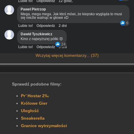
Lubie to!
Odpowiedz
12 godz.
Paweł Pietrzop
Mega, mega mega. Jak ktoś mówi, że kiepsko wygląda to musi
się nieźle walnąć w głowe xD
6
Lubie to!
Odpowiedz
2 dni
Dawid Tyszkiewicz
Kino z najwyższej półki 😍
24
Lubie to!
Odpowiedz
3 dni
Wczytaj więcej komentarzy... (37)
Sprawdź podobne filmy:
Pr’ Hostar 2‰
Królowe Gier
Uległość
Sneakerella
Granice wytrzymałości