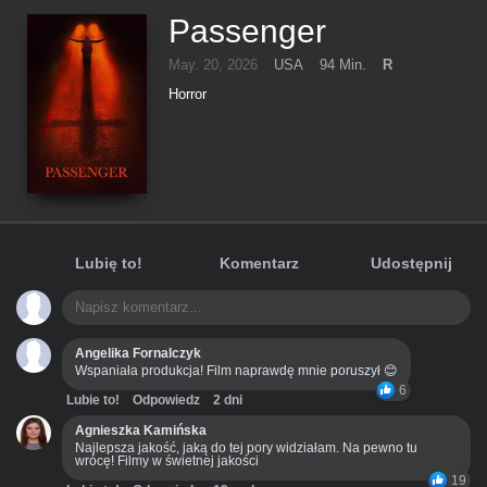
Passenger
May. 20, 2026
USA
94 Min.
R
Horror
Lubię to!
Komentarz
Udostępnij
Angelika Fornalczyk
Wspaniała produkcja! Film naprawdę mnie poruszył 😊
6
Lubie to!
Odpowiedz
2 dni
Agnieszka Kamińska
Najlepsza jakość, jaką do tej pory widziałam. Na pewno tu
wrócę! Filmy w świetnej jakości
19