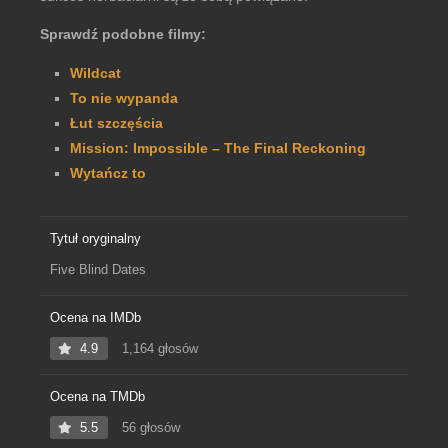
Sprawdź podobne filmy:
Wildcat
To nie wypanda
Łut szczęścia
Mission: Impossible – The Final Reckoning
Wytańcz to
Tytuł oryginalny
Five Blind Dates
Ocena na IMDb
4.9
1,164 głosów
Ocena na TMDb
5.5
56 głosów