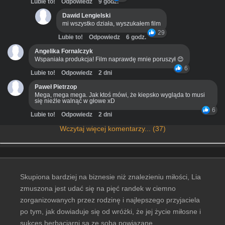
Lubie to!
Odpowiedz
9 godz.
Dawid Lengielski
mi wszystko działa, wyszukałem film
29
Lubie to!
Odpowiedz
6 godz.
Angelika Fornalczyk
Wspaniała produkcja! Film naprawdę mnie poruszył 😊
6
Lubie to!
Odpowiedz
2 dni
Paweł Pietrzop
Mega, mega mega. Jak ktoś mówi, że kiepsko wygląda to musi
się nieźle walnąć w głowe xD
6
Lubie to!
Odpowiedz
2 dni
Wczytaj więcej komentarzy... (37)
Skupiona bardziej na biznesie niż znalezieniu miłości, Lia
zmuszona jest udać się na pięć randek w ciemno
zorganizowanych przez rodzinę i najlepszego przyjaciela
po tym, jak dowiaduje się od wróżki, że jej życie miłosne i
sukces herbaciarni są ze sobą powiązane.