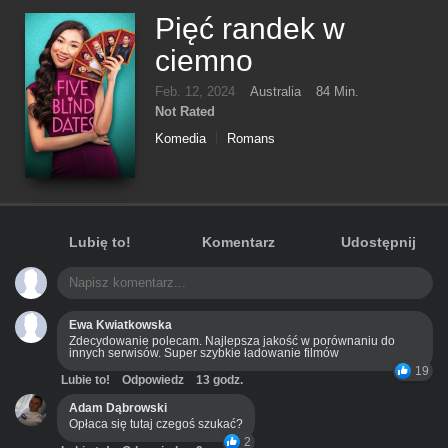
Pięć randek w
ciemno
Feb. 12, 2024
Australia
84 Min.
Not Rated
Komedia
Romans
Lubię to!
Komentarz
Udostępnij
Ewa Kwiatkowska
Zdecydowanie polecam. Najlepsza jakość w porównaniu do
innych serwisów. Super szybkie ładowanie filmów
19
Lubie to!
Odpowiedz
13 godz.
Adam Dąbrowski
Opłaca się tutaj czegoś szukać?
2