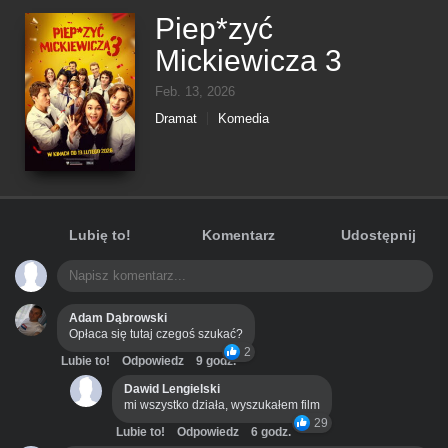
Piep*zyć
Mickiewicza 3
Feb. 13, 2026
Dramat
Komedia
Lubię to!
Komentarz
Udostępnij
Adam Dąbrowski
Opłaca się tutaj czegoś szukać?
2
Lubie to!
Odpowiedz
9 godz.
Dawid Lengielski
mi wszystko działa, wyszukałem film
29
Lubie to!
Odpowiedz
6 godz.