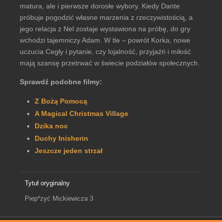
matura, ale i pierwsze dorosłe wybory. Kiedy Dante
próbuje pogodzić własne marzenia z rzeczywistością, a
jego relacja z Nel zostaje wystawiona na próbę, do gry
wchodzi tajemniczy Adam. W tle – powrót Korka, nowe
uczucia Cegły i pytanie, czy lojalność, przyjaźń i miłość
mają szansę przetrwać w świecie podziałów społecznych.
Sprawdź podobne filmy:
Z Bożą Pomocą
A Magical Christmas Village
Dzika noc
Duchy Inisherin
Jeszcze jeden strzał
Tytuł oryginalny
Piep*zyć Mickiewicza 3