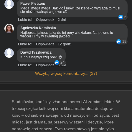
Paweł Pietrzop
Mega, mega mega. Jak ktoś mówi, że kiepsko wygląda to musi
się nieźle walnąć w głowe xD
6
Lubie to!
Odpowiedz
2 dni
Agnieszka Kamińska
Najlepsza jakość, jaką do tej pory widziałam. Na pewno tu
wrócę! Filmy w świetnej jakości
19
Lubie to!
Odpowiedz
12 godz.
Dawid Tyszkiewicz
Kino z najwyższej półki 😍
24
Lubie to!
Odpowiedz
3 dni
Wczytaj więcej komentarzy... (37)
Studniówka, konflikty, złamane serca i AI zamiast lektur. W
trzeciej części kultowej serii klasa maturalna dostaje w
kość – od siebie nawzajem, od nauczycieli i od życia. Jest
miłość, jest drama, są przerwy w szatni i decyzje, które
naprawdę coś znaczą. Tym razem stawką jest nie tylko