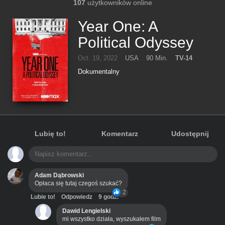
107
użytkowników online
Year One: A
Political Odyssey
Oct. 19, 2022
USA
90 Min.
TV-14
Dokumentalny
Lubię to!
Komentarz
Udostępnij
Adam Dąbrowski
Opłaca się tutaj czegoś szukać?
2
Lubie to!
Odpowiedz
9 godz.
Dawid Lengielski
mi wszystko działa, wyszukałem film