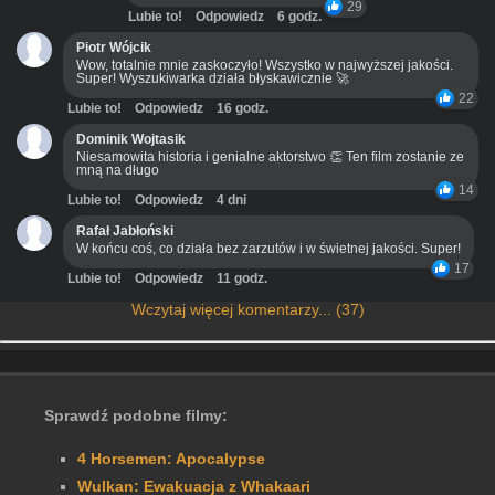
29
Lubie to!
Odpowiedz
6 godz.
Piotr Wójcik
Wow, totalnie mnie zaskoczyło! Wszystko w najwyższej jakości.
Super! Wyszukiwarka działa błyskawicznie 🚀
22
Lubie to!
Odpowiedz
16 godz.
Dominik Wojtasik
Niesamowita historia i genialne aktorstwo 👏 Ten film zostanie ze
mną na długo
14
Lubie to!
Odpowiedz
4 dni
Rafał Jabłoński
W końcu coś, co działa bez zarzutów i w świetnej jakości. Super!
17
Lubie to!
Odpowiedz
11 godz.
Wczytaj więcej komentarzy... (37)
Sprawdź podobne filmy:
4 Horsemen: Apocalypse
Wulkan: Ewakuacja z Whakaari