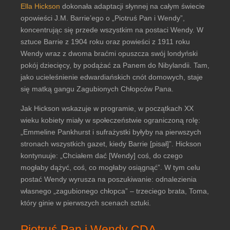
Ella Hickson
dokonała adaptacji słynnej na całym świecie
opowieści J.M. Barrie’ego o „Piotruś Pan i Wendy”,
koncentrując się przede wszystkim na postaci Wendy. W
sztuce Barrie z 1904 roku oraz powieści z 1911 roku
Wendy wraz z dwoma braćmi opuszcza swój londyński
pokój dziecięcy, by podążać za Panem do Nibylandii. Tam,
jako ucieleśnienie edwardiańskich cnót domowych, staje
się matką gangu Zagubionych Chłopców Pana.
Jak Hickson wskazuje w programie, w początkach XX
wieku kobiety miały w społeczeństwie ograniczoną rolę:
„Emmeline Pankhurst i sufrażystki byłyby na pierwszych
stronach wszystkich gazet, kiedy Barrie [pisał]”. Hickson
kontynuuje: „Chciałem dać [Wendy] coś, do czego
mogłaby dążyć, coś, co mogłaby osiągnąć”. W tym celu
postać Wendy wyrusza na poszukiwanie: odnalezienia
własnego „zagubionego chłopca” – trzeciego brata, Toma,
który ginie w pierwszych scenach sztuki.
Piotruś Pan i Wendy CDA