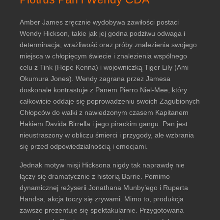
Amber James zręcznie wydobywa zawiłości postaci
Wendy Hickson, takie jak jej godna podziwu odwaga i
determinacja, wrażliwość oraz próby znalezienia swojego
miejsca w chłopięcym świecie i znalezienia wspólnego
celu z Tink (Hope Kenna) i wojowniczką Tiger Lily (Ami
Okumura Jones). Wendy zagrana przez Jamesa
doskonale kontrastuje z Panem Pierro Niel-Mee, który
całkowicie oddaje się poprowadzeniu swoich Zagubionych
Chłopców do walki z nawiedzonym czasem Kapitanem
Hakiem Davida Birrella i jego pirackim gangu. Pan jest
nieustraszony w obliczu śmierci i przygody, ale wzbrania
się przed odpowiedzialnością i emocjami.
Jednak motyw misji Hicksona nigdy tak naprawdę nie
łączy się dramatycznie z historią Barrie. Pomimo
dynamicznej reżyserii Jonathana Munby’ego i Ruperta
Handsa, akcja toczy się zrywami. Mimo to, produkcja
zawsze prezentuje się spektakularnie. Przygotowana