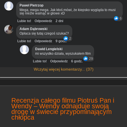
Paweł Pietrzop
Mega, mega mega. Jak ktoś mówi, że kiepsko wygląda to musi
się nieźle walnąć w głowe xD
6
Lubie to!
Odpowiedz
2 dni
Adam Dąbrowski
Opłaca się tutaj czegoś szukać?
2
Lubie to!
Odpowiedz
9 godz.
Dawid Lengielski
mi wszystko działa, wyszukałem film
29
Lubie to!
Odpowiedz
6 godz.
Wczytaj więcej komentarzy... (37)
Recenzja całego filmu Piotruś Pan i
Wendy – Wendy odnajduje swoją
drogę w świecie przypominającym
chłopca