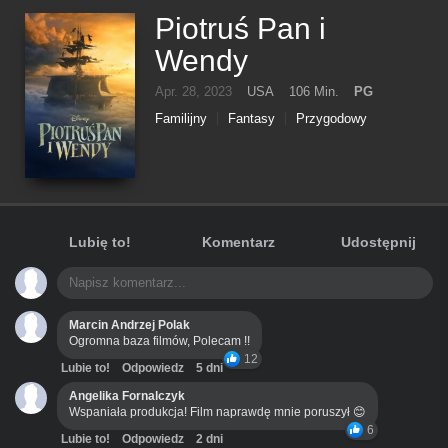
Piotruś Pan i
Wendy
Apr. 28, 2023
USA
106 Min.
PG
Familijny
Fantasy
Przygodowy
Lubię to!
Komentarz
Udostępnij
Marcin Andrzej Polak
Ogromna baza filmów, Polecam !!
12
Lubie to!
Odpowiedz
5 dni
Angelika Fornalczyk
Wspaniała produkcja! Film naprawdę mnie poruszył 😊
6
Lubie to!
Odpowiedz
2 dni