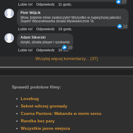
17
Lubie to!
Odpowiedz
11 godz.
Piotr Wójcik
Wow, totalnie mnie zaskoczyło! Wszystko w najwyższej jakości.
Super! Wyszukiwarka działa błyskawicznie 🚀
22
Lubie to!
Odpowiedz
16 godz.
Adam Sikorski
dzięki, działa player i szukanie
10
Lubie to!
Odpowiedz
10 dni
Wczytaj więcej komentarzy... (37)
Sprawdź podobne filmy:
Lovebug
Sekret wilczej gromady
Czarna Pantera: Wakanda w moim sercu
Randka bez pary
Wszystkie jasne miejsca