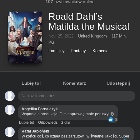
107
użytkowników online
Roald Dahl’s
Matilda the Musical
Nov. 25, 2022
United Kingdom
117 Min.
PG
Familijny
Fantasy
Komedia
Lubię to!
Komentarz
Udostępnij
Angelika Fornalczyk
Wspaniała produkcja! Film naprawdę mnie poruszył 😊
6
Lubie to!
Odpowiedz
2 dni
Rafał Jabłoński
W końcu coś, co działa bez zarzutów i w świetnej jakości. Super!