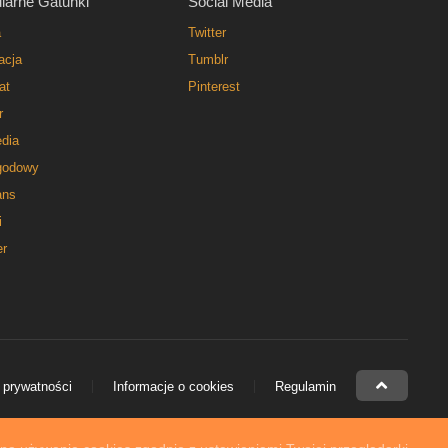
larne Gatunki
Social Media
a
Twitter
acja
Tumblr
at
Pinterest
r
dia
godowy
ns
i
er
 prywatności
Informacje o cookies
Regulamin