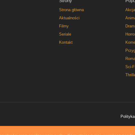
Strony
Popu
Strona główna
Akcj
Aktualności
Anim
Filmy
Dram
Seriale
Horro
Kontakt
Kome
Przy
Roma
Sci-F
Thrill
Polityka