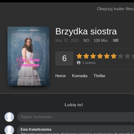
Obejrzyj trailer fil
Brzydka siostra
Mar. 07, 2025
NO
109 Min.
NR
6
1
ocena
Horror
Komedia
Thriller
Lubię to!
Ewa Kwiatkowska