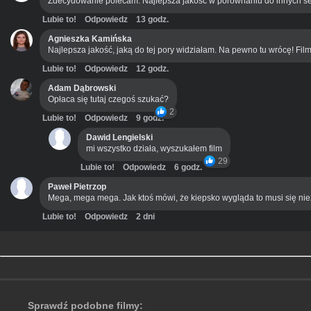
Zdecydowanie polecam. Najlepsza jakość w porównaniu do innych se
Lubie to!
Odpowiedz
13 godz.
Agnieszka Kamińska
Najlepsza jakość, jaką do tej pory widziałam. Na pewno tu wrócę! Film
Lubie to!
Odpowiedz
12 godz.
Adam Dąbrowski
Opłaca się tutaj czegoś szukać?
2
Lubie to!
Odpowiedz
9 godz.
Dawid Lengielski
mi wszystko działa, wyszukałem film
29
Lubie to!
Odpowiedz
6 godz.
Paweł Pietrzop
Mega, mega mega. Jak ktoś mówi, że kiepsko wygląda to musi się ni
Lubie to!
Odpowiedz
2 dni
Sprawdź podobne filmy: