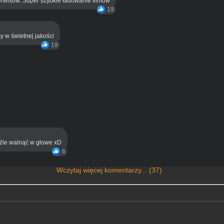
rwisów. Super szybkie ładowanie filmów
19
y w świetnej jakości
19
eźle walnąć w głowe xD
6
Wczytaj więcej komentarzy... (37)