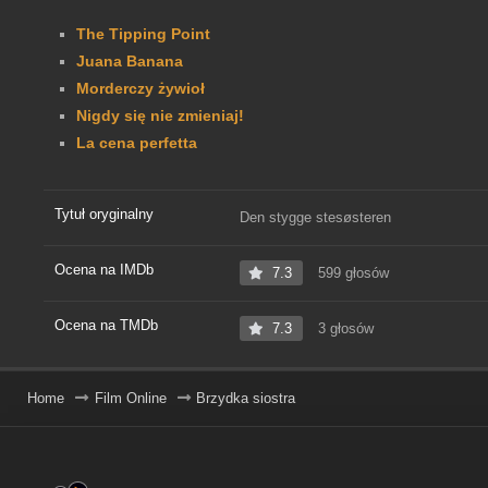
The Tipping Point
Juana Banana
Morderczy żywioł
Nigdy się nie zmieniaj!
La cena perfetta
Tytuł oryginalny
Den stygge stesøsteren
Ocena na IMDb
7.3
599 głosów
Ocena na TMDb
7.3
3 głosów
Home
Film Online
Brzydka siostra