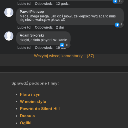
19
Lubie to!
Odpowiedz
12 godz.
Paweł Pietrzop
Mega, mega mega. Jak ktoś mówi, że kiepsko wygląda to musi
się nieźle walnąć w głowe xD
6
Lubie to!
Odpowiedz
2 dni
Adam Sikorski
dzięki, działa player i szukanie
10
Lubie to!
Odpowiedz
10 dni
Wczytaj więcej komentarzy... (37)
Sprawdź podobne filmy:
Flora i syn
W moim stylu
Powrót do Silent Hill
Dracula
Ogliki