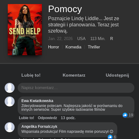
Pomocy
Poznajcie Lindę Liddle... Jest ze
strategii i planowania. Teraz jest
szefową.
Jan. 22, 2026
USA
113 Min.
R
Horror
Komedia
Thriller
Lubię to!
Komentarz
Udostępnij
Ewa Kwiatkowska
Zdecydowanie polecam. Najlepsza jakość w porównaniu do
innych serwisów. Super szybkie ładowanie filmów
19
Lubie to!
Odpowiedz
13 godz.
Angelika Fornalczyk
Wspaniała produkcja! Film naprawdę mnie poruszył 😊
6