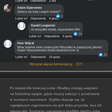
Lubie to!
Odpowiedz
2 dni
Adam Dąbrowski
Opłaca się tutaj czegoś szukać?
2
Lubie to!
Odpowiedz
9 godz.
Dawid Lengielski
mi wszystko działa, wyszukałem film
29
Lubie to!
Odpowiedz
6 godz.
Piotr Wójcik
Wow, totalnie mnie zaskoczyło! Wszystko w najwyższej jakości.
Super! Wyszukiwarka działa błyskawicznie 🚀
22
Lubie to!
Odpowiedz
16 godz.
Wczytaj więcej komentarzy... (37)
Po katastrofie lotniczej Linda i Bradley zostają uwięzieni
na bezludnej wyspie, gdzie muszą walczyć o przetrwanie
w surowych warunkach. Szybko okazuje się, że
największym zagrożeniem nie jest dzika przyroda, lecz ich
własne lęki, frustracje i narastające konflikty między sobą.