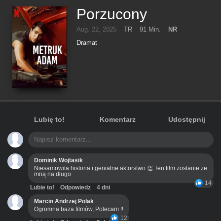
Porzucony
Aug. 22, 2025
TR
91 Min.
NR
Dramat
Lubię to!
Komentarz
Udostępnij
Dominik Wojtasik
Niesamowita historia i genialne aktorstwo 👏 Ten film zostanie ze
mną na długo
14
Lubie to!
Odpowiedz
4 dni
Marcin Andrzej Polak
Ogromna baza filmów, Polecam !!
12